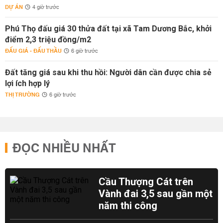
DỰ ÁN
4 giờ trước
Phú Thọ đấu giá 30 thửa đất tại xã Tam Dương Bắc, khởi
điểm 2,3 triệu đồng/m2
ĐẤU GIÁ - ĐẤU THẦU
6 giờ trước
Đất tăng giá sau khi thu hồi: Người dân cần được chia sẻ
lợi ích hợp lý
THỊ TRƯỜNG
6 giờ trước
ĐỌC NHIỀU NHẤT
Cầu Thượng Cát trên
Vành đai 3,5 sau gần một
năm thi công