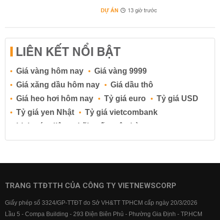
DỰ ÁN
13 giờ trước
LIÊN KẾT NỔI BẬT
Giá vàng hôm nay
Giá vàng 9999
Giá xăng dầu hôm nay
Giá dầu thô
Giá heo hơi hôm nay
Tỷ giá euro
Tỷ giá USD
Tỷ giá yen Nhật
Tỷ giá vietcombank
Lịch cúp điện
Lãi suất ngân hàng
Lãi suất tiết kiệm
Lãi suất tiền gửi
Lãi suất ngân hàng Agribank
Lãi suất ngân hàng Sacombank
Lãi suất ngân hàng BIDV
TRANG TTĐTTH CỦA CÔNG TY VIETNEWSCORP
Lãi suất ngân hàng Vietinbank
Giấy phép số 3324/GP-TTĐT do Sở VH&TT TPHCM cấp ngày 20/3/2026
Lãi suất ngân hàng Vietcombank
Lầu 5 - Compa Building - 293 Điện Biên Phủ - Phường Gia Định - TP.HCM