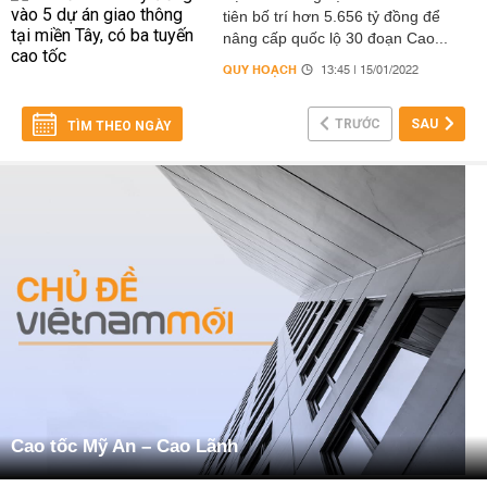
tiên bố trí hơn 5.656 tỷ đồng để
nâng cấp quốc lộ 30 đoạn Cao...
QUY HOẠCH
13:45 | 15/01/2022
TRƯỚC
SAU
TÌM THEO NGÀY
Cao tốc Mỹ An – Cao Lãnh