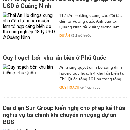
trang thì bạn có thể đến đây lữa chọn. Địa chỉ: Yongji
USD ở Quảng Ninh
Street, Taipei City, Taiwan110.
Thái An Holdings cùng các đối tác
So sánh tour du lịch
Đài Loan có giá siêu rẻ hiện nay
đến từ Vương quốc Anh vừa tới
Quảng Ninh đề xuất ý tưởng làm...
Nhìn chung, đa số các gói tour du lịch Đài Loan thường
rơi vào các mức giá dao động từ 8 đến 15 triệu đồng và
DỰ ÁN
2 giờ trước
không chênh lệch giá quá nhiều, vì giá mỗi tour còn tùy
thuộc vào lịch trình, dịch vụ,..mà mỗi gói tour đưa ra và
sẽ có mức giá khác nhau.
Quy hoạch bốn khu lấn biển ở Phú Quốc
Đối với các tour có giá trên 11 triệu đồng, lịch trình
An Giang quyết định bổ sung định
thường sẽ đa dạng với nhiều điểm đến phong phú để du
hướng quy hoạch 4 khu lấn biển tại
khách có thể khám phá trọn vẹn Đài Loan trong vòng 4
Phú Quốc rộng 161 ha trong tổng...
ngày 3 đêm.
QUY HOẠCH
4 giờ trước
So sánh tour du lịch Đài Loan 4 ngày 3 đêm
Nơi
Giá đăng
Phương
Đại diện Sun Group kiến nghị cho phép kế thừa
Đơn vị
nghỉ,
tải trên
tiện/
Lịch trình
nghĩa vụ tài chính khi chuyển nhượng dự án
lữ hành
ăn
web
hãng
BĐS
uống
(VNĐ)
bay