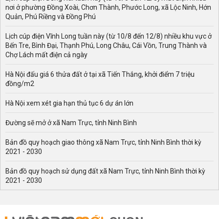
đẹp của những cây phong lá đỏ thì bạn có thể tới đây
nơi ở phường Đồng Xoài, Chơn Thành, Phước Long, xã Lộc Ninh, Hớn
vào mùa thu.
Quản, Phú Riềng và Đồng Phú
Kinh nghiệm đi du lịch đài loan tự túc
Lịch cúp điện Vĩnh Long tuần này (từ 10/8 đến 12/8) nhiều khu vực ở
Bến Tre, Bình Đại, Thạnh Phú, Long Châu, Cái Vồn, Trung Thành và
Đi du lịch đài loan cần visa không?
Chợ Lách mất điện cả ngày
Theo thông tin mới nhất từ Chính quyền Đài Loan, trong
thời gian sắp tới sẽ cung cấp visa tiên tiến (e-visa) cho
Hà Nội đấu giá 6 thửa đất ở tại xã Tiến Thắng, khởi điểm 7 triệu
công dân các nước Đông Nam Á trong đó có Việt Nam.
đồng/m2
Trường hợp visa còn hạn hoặc hết hạn cũng sẽ được
Hà Nội xem xét gia hạn thủ tục 6 dự án lớn
xem xét miễn visa nhập cảnh vào nước này, đối với một
số quốc gia.
Đường sẽ mở ở xã Nam Trực, tỉnh Ninh Bình
Vé máy bay
Bản đồ quy hoạch giao thông xã Nam Trực, tỉnh Ninh Bình thời kỳ
Giá vé bay khứ hồi chuyến Hà Nội tới Đài Loan dao động
2021 - 2030
từ 3 triệu đến 8 triệu đồng. Giá vé bay khứ hồi chuyến
TP HCM tới Đài Loan có giá từ 2,8 triệu đến 5 triệu đồng.
Bản đồ quy hoạch sử dụng đất xã Nam Trực, tỉnh Ninh Bình thời kỳ
2021 - 2030
Địa điểm lưu trú
Khách sạn 1 sao đến 3 sao ở Đài Bắc có giá dao động từ
400 đến 1 triệu đồng/phòng/đêm. Với khách sạn từ 4 sao