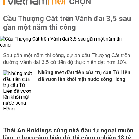
CHỌN
đến 5 sao từ 1 triệu đến vài triệu đồng/đêm. Ở đây cũng
có những nhà nghỉ với giá khá rẻ, chỉ từ 300 đến 500
nghìn đồng/đêm.
Cầu Thượng Cát trên Vành đai 3,5 sau
Phương tiện di chuyển
gần một năm thi công
Xe buýt tốc hành từ sân bay đến trung tâm thành phố
dao động 89 nghìn đồng đến 111 nghìn đồng. Tàu điện
ngầm ở Đài Bắc có giá từ 14 đến 65 nghìn đồng/chuyến
Sau gần một năm thi công, dự án cầu Thượng Cát trên
(tuỳ thuộc vào quãng đường). Xe buýt ở Đài Bắc có giá
đường Vành đai 3,5 có tiến độ thực hiện đạt hơn 10%.
11 đến 22 nghìn đồng/chuyến.
Điểm tham quan
Những mét đầu tiên của trụ cầu Tứ Liên
đã vươn lên khỏi mặt nước sông Hồng
Một số địa điểm tham quan nổi tiếng ở Đài Loan
như: Tháp Taipei 101, Hồ Nhật Nguyệt, Bảo tàng Cố
Cung, nhà tưởng niệm Tôn Trung Sơn và Tưởng Giới
Thạch, chùa Long Sơn cổ kính, các chợ đêm nổi tiếng
như Shilin, Dansui, Shengkeng.
Địa điểm mua sắm
Chợ đêm Ngũ Phân Phố: Đây là nơi tập chung buôn bán
Thái An Holdings cùng nhà đầu tư ngoại muốn
nhiều mặt hàng thời trang, phụ kiện. Nếu là tín đồ thời
làm tổ hợp cảng biển đô thị công nghiệp 18 tỷ