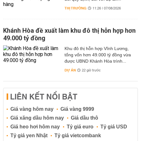
khách
Môn Đinh –
sạn
THỊ TRƯỜNG
11:26 | 07/08/2026
Chợ đêm Sĩ
tiêu
Lâm – Phố cổ
chuẩn
Thập Phần –
Máy
3 sao.
Khánh Hòa đề xuất làm khu đô thị hỗn hợp hơn
Nhà tưởng
bay
ABC
49.000 tỷ đồng
Ăn
niệm Tưởng
9.990.000
khứ hồi
Travel
uống
Giới Thạch –
(Vietjet
Khu đô thị hỗn hợp Vĩnh Lương,
theo
Phủ Tổng
Air)
tổng vốn hơn 49.000 tỷ đồng vừa
thực
Thống – Hồ
được UBND Khánh Hòa trình...
đơn
Nhật Nguyệt –
DỰ ÁN
22 giờ trước
của
Đền Võ Văn
chương
Miếu – Chợ
trình.
đêm Phùng
LIÊN KẾT NỔI BẬT
Giáp – Đài
Trung – Cao
Giá vàng hôm nay
Hùng
Giá vàng 9999
Giá xăng dầu hôm nay
Giá dầu thô
TP HCM –
Giá heo hơi hôm nay
Tỷ giá euro
Tỷ giá USD
Phật Quang
Nghỉ tại
Tỷ giá yen Nhật
Tỷ giá vietcombank
Sơn Tự - Hồ
khách