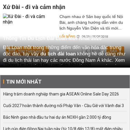
Xứ Đài - đi và cảm nhận
Chạm nhau ở Sân bay quốc tế Nội
Bài, anh chàng hướng dẫn viên du
lịch Nguyễn Văn Diện và tôi mới...
LỐI SỐNG
06:00 | 05/08/2018
Thông Tin Du Lịch Đài Loan Mới Nhất 2020
Đài Loan một trong những điểm đến văn hóa đặc trưng
TRƯỚC
SAU
TÌM THEO NGÀY
độc đáo, tuy vậy
du lịch đài loan
không hề dễ dàng như
đi du lịch thái lan hay các nước Đông Nam Á khác. Xem
ngay kinh nghiệm du lịch đài loan, đài loan đi mùa nào
đẹp. Só ánh các tour du lịch đài loan giá rẻ mới nhất.
TIN MỚI NHẤT
Du lịch Đài Loan nên đi mùa nào đẹp nhất?
Bạn không nên tới đây vào thời điểm tháng 7, 8 vì đây là
Hàng trăm doanh nghiệp tham gia ASEAN Online Sale Day 2026
mùa mưa bão, không thích hợp cho việc du lịch một chút
nào. Thời điểm lý tưởng nhất để bạn tới Đài Loan có lẽ là
Cuối 2027 hoàn thành đường nối Pháp Vân - Cầu Giẽ với Vành đai 3
mùa thu hoặc mùa hè, ở mùa đông và mùa xuân thì thời
tiết khá thất thường.
Bắc Ninh giao nhà đầu tư hai dự án NOXH gần 2.000 tỷ đồng
Nếu bạn muốn tới Đài Loan để có thể chiêm ngưỡng vẻ
Lịch cúp điện Đồng Nai tuần này (từ 10/8 đến 12/8) mất điện nhiều