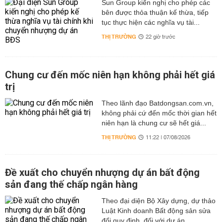
Sun Group kiến nghị cho phép các
Nghỉ tại
bên được thỏa thuận kế thừa, tiếp
TP HCM – Đài
khách
tục thực hiện các nghĩa vụ tài...
Bắc – Công
sạn
THỊ TRƯỜNG
22 giờ trước
viên Dương
tiêu
Minh Sơn –
chuẩn
Long Sơn Tự -
Máy
3 sao.
South
Tây Môn Đinh
bay
Chung cư đến mốc niên hạn không phải hết giá
Ăn
Asia
– Phố cổ Thập
8.990.000
khứ hồi
trị
uống
Travel
Phần – Đài
(Vietjet
theo
tưởng niệm
Air)
Theo lãnh đạo Batdongsan.com.vn,
thực
không phải cứ đến mốc thời gian hết
Trung Chánh –
đơn
niên hạn là chung cư sẽ hết giá...
Chợ đêm Sĩ
của
Lâm – Tháp
THỊ TRƯỜNG
11:22 | 07/08/2026
chương
Taipei 101
trình.
Đề xuất cho chuyển nhượng dự án bất động
TP HCM – Đài
sản đang thế chấp ngân hàng
Trung – Tháp
Taipei 101 –
Theo đại diện Bộ Xây dựng, dự thảo
Chùa Long
Luật Kinh doanh Bất động sản sửa
Nghỉ tại
Sơn – Tây
đổi quy định, đối với dự án...