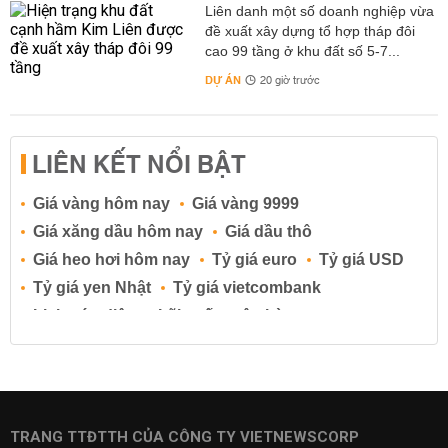
Liên danh một số doanh nghiệp vừa
đề xuất xây dựng tổ hợp tháp đôi
cao 99 tầng ở khu đất số 5-7...
DỰ ÁN
20 giờ trước
LIÊN KẾT NỔI BẬT
Giá vàng hôm nay
Giá vàng 9999
Giá xăng dầu hôm nay
Giá dầu thô
Giá heo hơi hôm nay
Tỷ giá euro
Tỷ giá USD
Tỷ giá yen Nhật
Tỷ giá vietcombank
Lịch cúp điện
Lãi suất ngân hàng
Lãi suất tiết kiệm
Lãi suất tiền gửi
Lãi suất ngân hàng Agribank
Lãi suất ngân hàng Sacombank
Lãi suất ngân hàng BIDV
TRANG TTĐTTH CỦA CÔNG TY VIETNEWSCORP