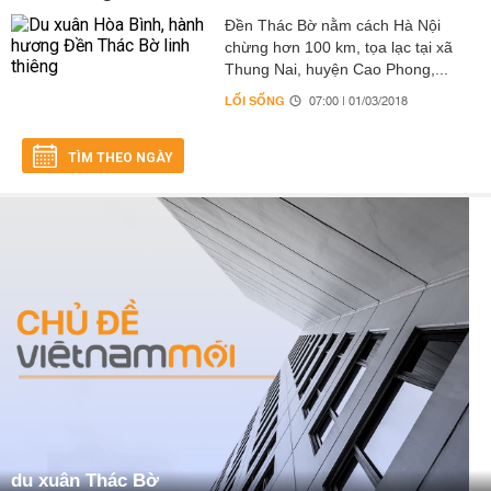
Đền Thác Bờ nằm cách Hà Nội
chừng hơn 100 km, tọa lạc tại xã
Thung Nai, huyện Cao Phong,...
LỐI SỐNG
07:00 | 01/03/2018
TÌM THEO NGÀY
du xuân Thác Bờ