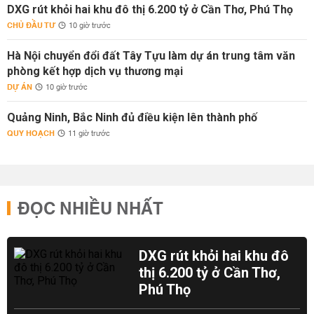
DXG rút khỏi hai khu đô thị 6.200 tỷ ở Cần Thơ, Phú Thọ
CHỦ ĐẦU TƯ
10 giờ trước
Hà Nội chuyển đổi đất Tây Tựu làm dự án trung tâm văn
phòng kết hợp dịch vụ thương mại
DỰ ÁN
10 giờ trước
Quảng Ninh, Bắc Ninh đủ điều kiện lên thành phố
QUY HOẠCH
11 giờ trước
ĐỌC NHIỀU NHẤT
DXG rút khỏi hai khu đô
thị 6.200 tỷ ở Cần Thơ,
Phú Thọ