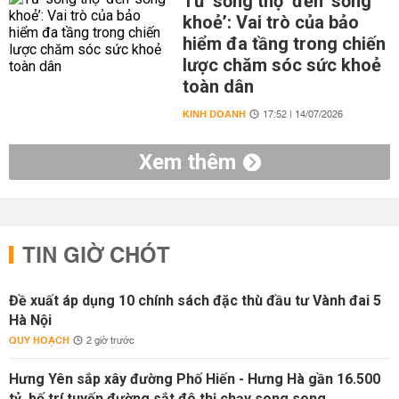
Từ ‘sống thọ’ đến ‘sống
khoẻ’: Vai trò của bảo
hiểm đa tầng trong chiến
lược chăm sóc sức khoẻ
toàn dân
KINH DOANH
17:52 | 14/07/2026
Xem thêm
TIN GIỜ CHÓT
Đề xuất áp dụng 10 chính sách đặc thù đầu tư Vành đai 5
Hà Nội
QUY HOẠCH
2 giờ trước
Hưng Yên sắp xây đường Phố Hiến - Hưng Hà gần 16.500
tỷ, bố trí tuyến đường sắt đô thị chạy song song