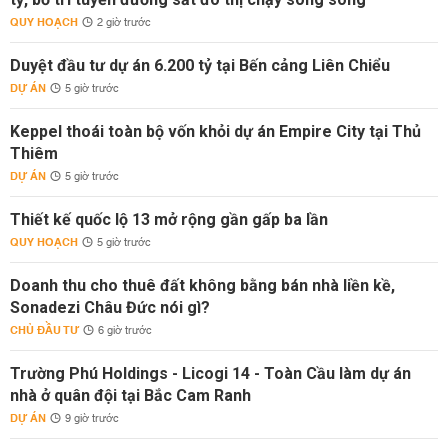
QUY HOẠCH
2 giờ trước
Duyệt đầu tư dự án 6.200 tỷ tại Bến cảng Liên Chiểu
DỰ ÁN
5 giờ trước
Keppel thoái toàn bộ vốn khỏi dự án Empire City tại Thủ
Thiêm
DỰ ÁN
5 giờ trước
Thiết kế quốc lộ 13 mở rộng gần gấp ba lần
QUY HOẠCH
5 giờ trước
Doanh thu cho thuê đất không bằng bán nhà liền kề,
Sonadezi Châu Đức nói gì?
CHỦ ĐẦU TƯ
6 giờ trước
Trường Phú Holdings - Licogi 14 - Toàn Cầu làm dự án
nhà ở quân đội tại Bắc Cam Ranh
DỰ ÁN
9 giờ trước