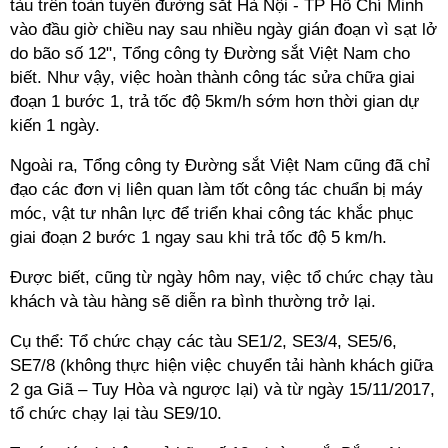
tàu trên toàn tuyến đường sắt Hà Nội - TP Hồ Chí Minh
vào đầu giờ chiều nay sau nhiều ngày gián đoạn vì sạt lở
do bão số 12", Tổng công ty Đường sắt Việt Nam cho
biết. Như vậy, việc hoàn thành công tác sửa chữa giai
đoạn 1 bước 1, trả tốc độ 5km/h sớm hơn thời gian dự
kiến 1 ngày.
Ngoài ra, Tổng công ty Đường sắt Việt Nam cũng đã chỉ
đạo các đơn vị liên quan làm tốt công tác chuẩn bị máy
móc, vật tư nhân lực để triển khai công tác khắc phục
giai đoạn 2 bước 1 ngay sau khi trả tốc độ 5 km/h.
Được biết, cũng từ ngày hôm nay, việc tổ chức chạy tàu
khách và tàu hàng sẽ diễn ra bình thường trở lại.
Cụ thể: Tổ chức chạy các tàu SE1/2, SE3/4, SE5/6,
SE7/8 (không thực hiện việc chuyển tải hành khách giữa
2 ga Giã – Tuy Hòa và ngược lại) và từ ngày 15/11/2017,
tổ chức chạy lại tàu SE9/10.