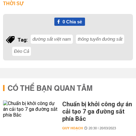
THỜI SỰ
0
Chia sẻ
đường sắt việt nam
thông tuyến đường sắt
Tag:
Đèo Cả
CÓ THỂ BẠN QUAN TÂM
Chuẩn bị khởi công dự án
cải tạo 7 ga đường sắt
phía Bắc
QUY HOẠCH
20:30 | 20/03/2023