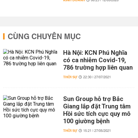
KINH DOANH
08:23 | 12/05/2020
CÙNG CHUYÊN MỤC
Hà Nội: KCN Phú Nghĩa
có ca nhiễm Covid-19,
786 trường hợp liên quan
THỜI SỰ
22:30 | 27/07/2021
Sun Group hỗ trợ Bắc
Giang lắp đặt Trung tâm
Hồi sức tích cực quy mô
100 giường bệnh
THỜI SỰ
15:21 | 27/05/2021