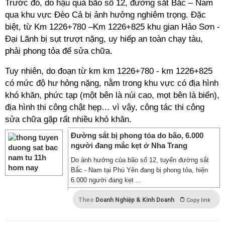
Trước đó, do hậu quả bão số 12, đường sắt Bắc – Nam
qua khu vực Đèo Cả bị ảnh hưởng nghiêm trọng. Đặc
biệt, từ Km 1226+780 –Km 1226+825 khu gian Hảo Sơn -
Đại Lãnh bị sụt trượt nặng, uy hiếp an toàn chạy tàu,
phải phong tỏa để sửa chữa.
Tuy nhiên, do đoạn từ km km 1226+780 - km 1226+825
có mức độ hư hỏng nặng, nằm trong khu vực có địa hình
khó khăn, phức tạp (một bên là núi cao, mọt bên là biển),
địa hình thi công chật hẹp… vì vậy, công tác thi công
sửa chữa gặp rất nhiều khó khăn.
Đường sắt bị phong tỏa do bão, 6.000
người đang mắc kẹt ở Nha Trang
Do ảnh hưởng của bão số 12, tuyến đường sắt
Bắc - Nam tại Phú Yên đang bị phong tỏa, hiện
6.000 người đang kẹt ...
Theo
Doanh Nghiệp & Kinh Doanh
Copy link