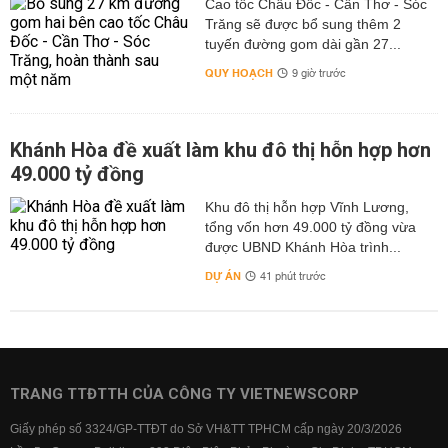
Cao tốc Châu Đốc - Cần Thơ - Sóc
Trăng sẽ được bổ sung thêm 2
tuyến đường gom dài gần 27...
QUY HOẠCH
9 giờ trước
Khánh Hòa đề xuất làm khu đô thị hỗn hợp hơn
49.000 tỷ đồng
Khu đô thị hỗn hợp Vĩnh Lương,
tổng vốn hơn 49.000 tỷ đồng vừa
được UBND Khánh Hòa trình...
DỰ ÁN
41 phút trước
TRANG TTĐTTH CỦA CÔNG TY VIETNEWSCORP
Giấy phép số 3324/GP-TTĐT do Sở VH&TT TPHCM cấp ngày 20/3/2026