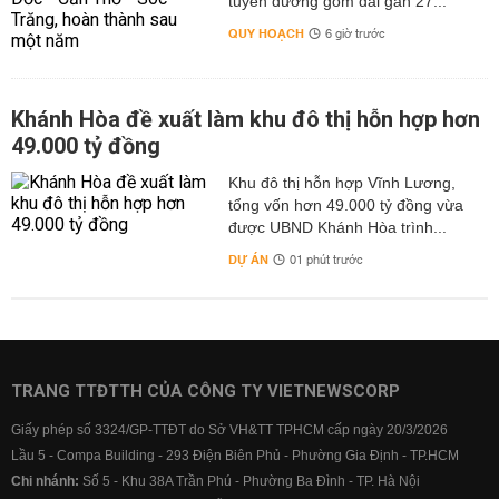
tuyến đường gom dài gần 27...
QUY HOẠCH
6 giờ trước
Khánh Hòa đề xuất làm khu đô thị hỗn hợp hơn
49.000 tỷ đồng
Khu đô thị hỗn hợp Vĩnh Lương,
tổng vốn hơn 49.000 tỷ đồng vừa
được UBND Khánh Hòa trình...
DỰ ÁN
01 phút trước
TRANG TTĐTTH CỦA CÔNG TY VIETNEWSCORP
Giấy phép số 3324/GP-TTĐT do Sở VH&TT TPHCM cấp ngày 20/3/2026
Lầu 5 - Compa Building - 293 Điện Biên Phủ - Phường Gia Định - TP.HCM
Chi nhánh:
Số 5 - Khu 38A Trần Phú - Phường Ba Đình - TP. Hà Nội