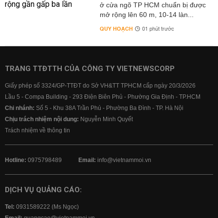
ở cửa ngõ TP HCM chuẩn bị được
mở rộng lên 60 m, 10-14 làn...
QUY HOẠCH
01 phút trước
TRANG TTĐTTH CỦA CÔNG TY VIETNEWSCORP
Giấy phép số 3324/GP-TTĐT do Sở VH&TT TPHCM cấp ngày 20/3/2026
Lầu 5 - Compa Building - 293 Điện Biên Phủ - Phường Gia Định - TP.HCM
Chi nhánh:
Số 5 - Khu 38A Trần Phú - Phường Ba Đình - TP. Hà Nội
Chịu trách nhiệm nội dung:
Nguyễn Minh Quyết
Trách nhiệm về thông tin
Hotline:
0975798489
Email:
info@vietnammoi.vn
DỊCH VỤ QUẢNG CÁO:
Tel:
0931589222 (Ms Ngọc)