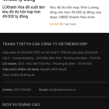
Khu đô thị hỗn hợp Vĩnh Lương,
tổng vốn hơn 49.000 tỷ đồng vừa
được UBND Khánh Hòa trình...
DỰ ÁN
7 giờ trước
TRANG TTĐTTH CỦA CÔNG TY VIETNEWSCORP
Giấy phép số 3324/GP-TTĐT do Sở VH&TT TPHCM cấp ngày 20/3/2026
Lầu 5 - Compa Building - 293 Điện Biên Phủ - Phường Gia Định - TP.HCM
Chi nhánh:
Số 5 - Khu 38A Trần Phú - Phường Ba Đình - TP. Hà Nội
Chịu trách nhiệm nội dung:
Nguyễn Minh Quyết
Trách nhiệm về thông tin
Hotline:
0975798489
Email:
info@vietnammoi.vn
DỊCH VỤ QUẢNG CÁO: