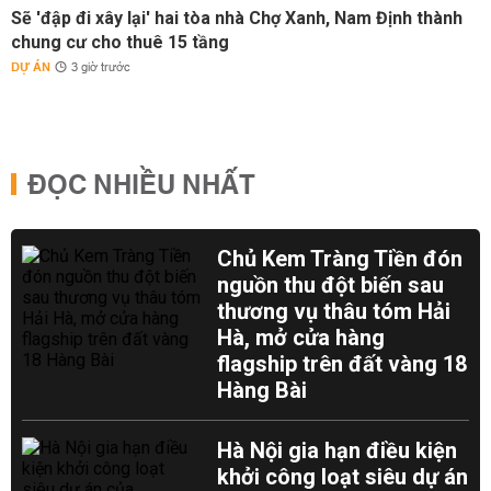
Sẽ 'đập đi xây lại' hai tòa nhà Chợ Xanh, Nam Định thành
chung cư cho thuê 15 tầng
DỰ ÁN
3 giờ trước
ĐỌC NHIỀU NHẤT
Chủ Kem Tràng Tiền đón
nguồn thu đột biến sau
thương vụ thâu tóm Hải
Hà, mở cửa hàng
flagship trên đất vàng 18
Hàng Bài
Hà Nội gia hạn điều kiện
khởi công loạt siêu dự án