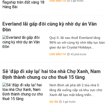
CHỦ ĐẦU TƯ
5 giờ trước
Everland lãi gấp đôi cùng kỳ nhờ dự án Vân
Đồn
Quý II, lãi sau thuế Everland tăng
96% so với cùng kỳ nhờ tiếp tục bàn
giao dự án Crystal Holidays...
CHỦ ĐẦU TƯ
43 phút trước
Sẽ 'đập đi xây lại' hai tòa nhà Chợ Xanh, Nam
Định thành chung cư cho thuê 15 tầng
Ninh Bình sẽ phá dỡ 2 tòa nhà 5
tầng đã xuống cấp và khu vực chợ
Xanh để tạo mặt bằng triển...
DỰ ÁN
3 giờ trước