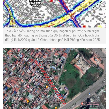
Sơ đồ tuyến đường sẽ mở theo quy hoạch ở phường Vĩnh Niệm
theo bản đồ hoạch giao thông của Đồ án điều chỉnh Quy hoạch chi
tiết tỷ lệ 1/2000 quận Lê Chân, thành phố Hải Phòng đến năm 2025.