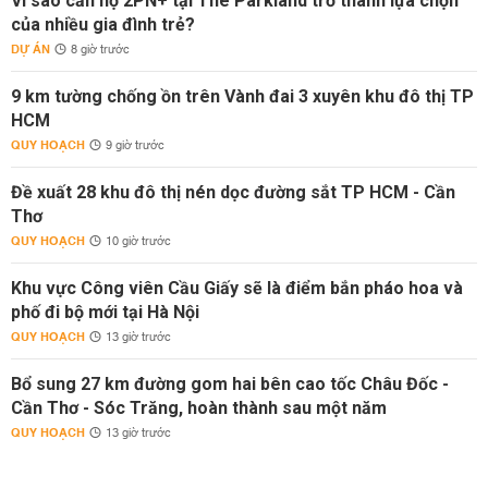
Vì sao căn hộ 2PN+ tại The Parkland trở thành lựa chọn
của nhiều gia đình trẻ?
DỰ ÁN
8 giờ trước
9 km tường chống ồn trên Vành đai 3 xuyên khu đô thị TP
HCM
QUY HOẠCH
9 giờ trước
Đề xuất 28 khu đô thị nén dọc đường sắt TP HCM - Cần
Thơ
QUY HOẠCH
10 giờ trước
Khu vực Công viên Cầu Giấy sẽ là điểm bắn pháo hoa và
phố đi bộ mới tại Hà Nội
QUY HOẠCH
13 giờ trước
Bổ sung 27 km đường gom hai bên cao tốc Châu Đốc -
Cần Thơ - Sóc Trăng, hoàn thành sau một năm
QUY HOẠCH
13 giờ trước