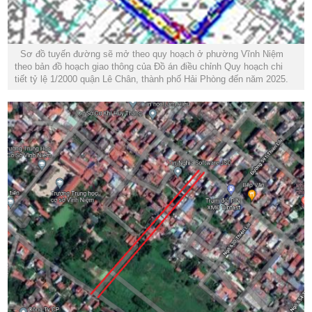
Sơ đồ tuyến đường sẽ mở theo quy hoạch ở phường Vĩnh Niệm
theo bản đồ hoạch giao thông của Đồ án điều chỉnh Quy hoạch chi
tiết tỷ lệ 1/2000 quận Lê Chân, thành phố Hải Phòng đến năm 2025.