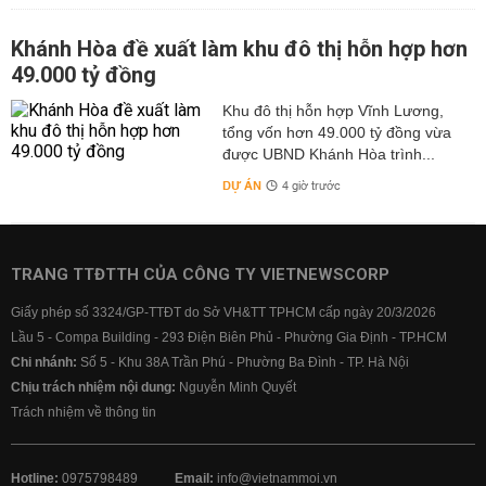
Khánh Hòa đề xuất làm khu đô thị hỗn hợp hơn
49.000 tỷ đồng
Khu đô thị hỗn hợp Vĩnh Lương,
tổng vốn hơn 49.000 tỷ đồng vừa
được UBND Khánh Hòa trình...
DỰ ÁN
4 giờ trước
TRANG TTĐTTH CỦA CÔNG TY VIETNEWSCORP
Giấy phép số 3324/GP-TTĐT do Sở VH&TT TPHCM cấp ngày 20/3/2026
Lầu 5 - Compa Building - 293 Điện Biên Phủ - Phường Gia Định - TP.HCM
Chi nhánh:
Số 5 - Khu 38A Trần Phú - Phường Ba Đình - TP. Hà Nội
Chịu trách nhiệm nội dung:
Nguyễn Minh Quyết
Trách nhiệm về thông tin
Hotline:
0975798489
Email:
info@vietnammoi.vn