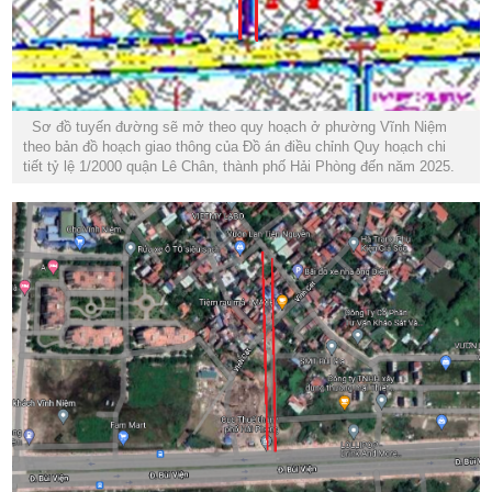
Sơ đồ tuyến đường sẽ mở theo quy hoạch ở phường Vĩnh Niệm
theo bản đồ hoạch giao thông của Đồ án điều chỉnh Quy hoạch chi
tiết tỷ lệ 1/2000 quận Lê Chân, thành phố Hải Phòng đến năm 2025.