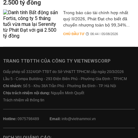
2.500 tỷ đồng
Trong báo cáo tài chính hợp nhất
quý II/2026, Phát Đạt cho biết đã
chuyển nhượng toàn bộ 99,34%...
CHỦ ĐẦU TƯ
06:44 | 05/08/2026
TRANG TTĐTTH CỦA CÔNG TY VIETNEWSCORP
Giấy phép số 3324/GP-TTĐT do Sở VH&TT TPHCM cấp ngày 20/3/2026
Lầu 5 - Compa Building - 293 Điện Biên Phủ - Phường Gia Định - TP.HCM
Chi nhánh:
Số 5 - Khu 38A Trần Phú - Phường Ba Đình - TP. Hà Nội
Chịu trách nhiệm nội dung:
Nguyễn Minh Quyết
Trách nhiệm về thông tin
Hotline:
0975798489
Email:
info@vietnammoi.vn
DỊCH VỤ QUẢNG CÁO: