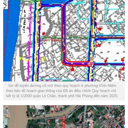
Sơ đồ tuyến đường sẽ mở theo quy hoạch ở phường Vĩnh Niệm
theo bản đồ hoạch giao thông của Đồ án điều chỉnh Quy hoạch chi
tiết tỷ lệ 1/2000 quận Lê Chân, thành phố Hải Phòng đến năm 2025.