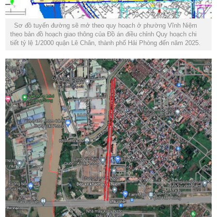
Sơ đồ tuyến đường sẽ mở theo quy hoạch ở phường Vĩnh Niệm
theo bản đồ hoạch giao thông của Đồ án điều chỉnh Quy hoạch chi
tiết tỷ lệ 1/2000 quận Lê Chân, thành phố Hải Phòng đến năm 2025.