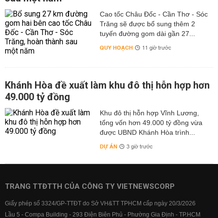
Cao tốc Châu Đốc - Cần Thơ - Sóc
Trăng sẽ được bổ sung thêm 2
tuyến đường gom dài gần 27...
QUY HOẠCH
11 giờ trước
Khánh Hòa đề xuất làm khu đô thị hỗn hợp hơn
49.000 tỷ đồng
Khu đô thị hỗn hợp Vĩnh Lương,
tổng vốn hơn 49.000 tỷ đồng vừa
được UBND Khánh Hòa trình...
DỰ ÁN
3 giờ trước
TRANG TTĐTTH CỦA CÔNG TY VIETNEWSCORP
Giấy phép số 3324/GP-TTĐT do Sở VH&TT TPHCM cấp ngày 20/3/2026
Lầu 5 - Compa Building - 293 Điện Biên Phủ - Phường Gia Định - TP.HCM