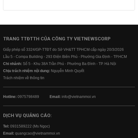
Lịch cúp điện
Lãi suất ngân hàng
Lãi suất tiết kiệm
Lãi suất tiền gửi
Lãi suất ngân hàng Agribank
Lãi suất ngân hàng Sacombank
Lãi suất ngân hàng BIDV
TRANG TTĐTTH CỦA CÔNG TY VIETNEWSCORP
Lãi suất ngân hàng Vietinbank
Giấy phép số 3324/GP-TTĐT do Sở VH&TT TPHCM cấp ngày 20/3/2026
Lãi suất ngân hàng Vietcombank
Lầu 5 - Compa Building - 293 Điện Biên Phủ - Phường Gia Định - TP.HCM
Chi nhánh:
Số 5 - Khu 38A Trần Phú - Phường Ba Đình - TP. Hà Nội
Chịu trách nhiệm nội dung:
Nguyễn Minh Quyết
Trách nhiệm về thông tin
Hotline:
0975798489
Email:
info@vietnammoi.vn
DỊCH VỤ QUẢNG CÁO:
Tel:
0931589222 (Ms Ngọc)
Email:
quangcao@vietnammoi.vn