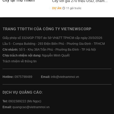
City với giá 270 triệu USD, chấm...
DỰ ÁN
11 giờ trước
TRANG TTĐTTH CỦA CÔNG TY VIETNEWSCORP
Giấy phép số 3324/GP-TTĐT do Sở VH&TT TPHCM cấp ngày 20/3/2026
Lầu 5 - Compa Building - 293 Điện Biên Phủ - Phường Gia Định - TP.HCM
Chi nhánh:
Số 5 - Khu 38A Trần Phú - Phường Ba Đình - TP. Hà Nội
Chịu trách nhiệm nội dung:
Nguyễn Minh Quyết
Trách nhiệm về thông tin
Hotline:
0975798489
Email:
info@vietnammoi.vn
DỊCH VỤ QUẢNG CÁO:
Tel:
0931589222 (Ms Ngọc)
Email:
quangcao@vietnammoi.vn