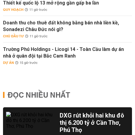
Thiết kế quốc lộ 13 mở rộng gần gấp ba lần
QUY HOẠCH
11 giờ trước
Doanh thu cho thuê đất không bằng bán nhà liền kề,
Sonadezi Châu Đức nói gì?
CHỦ ĐẦU TƯ
11 giờ trước
Trường Phú Holdings - Licogi 14 - Toàn Cầu làm dự án
nhà ở quân đội tại Bắc Cam Ranh
DỰ ÁN
15 giờ trước
ĐỌC NHIỀU NHẤT
DXG rút khỏi hai khu đô
thị 6.200 tỷ ở Cần Thơ,
Phú Thọ