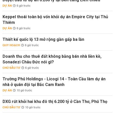
DỰ ÁN
6 giờ trước
Keppel thoái toàn bộ vốn khỏi dự án Empire City tại Thủ
Thiêm
DỰ ÁN
6 giờ trước
Thiết kế quốc lộ 13 mở rộng gần gấp ba lần
QUY HOẠCH
6 giờ trước
Doanh thu cho thuê đất không bằng bán nhà liền kề,
Sonadezi Châu Đức nói gì?
CHỦ ĐẦU TƯ
6 giờ trước
Trường Phú Holdings - Licogi 14 - Toàn Cầu làm dự án
nhà ở quân đội tại Bắc Cam Ranh
DỰ ÁN
10 giờ trước
DXG rút khỏi hai khu đô thị 6.200 tỷ ở Cần Thơ, Phú Thọ
CHỦ ĐẦU TƯ
10 giờ trước