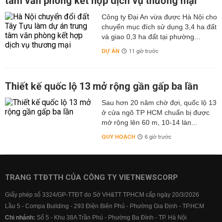
tâm văn phòng kết hợp dịch vụ thương mại
Công ty Đại An vừa được Hà Nội cho
chuyển mục đích sử dụng 3,4 ha đất
và giao 0,3 ha đất tại phường...
DỰ ÁN
11 giờ trước
Thiết kế quốc lộ 13 mở rộng gần gấp ba lần
Sau hơn 20 năm chờ đợi, quốc lộ 13
ở cửa ngõ TP HCM chuẩn bị được
mở rộng lên 60 m, 10-14 làn...
QUY HOẠCH
6 giờ trước
TRANG TTĐTTH CỦA CÔNG TY VIETNEWSCORP
Giấy phép số 3324/GP-TTĐT do Sở VH&TT TPHCM cấp ngày 20/3/2026
Lầu 5 - Compa Building - 293 Điện Biên Phủ - Phường Gia Định - TP.HCM
Chi nhánh:
Số 5 - Khu 38A Trần Phú - Phường Ba Đình - TP. Hà Nội