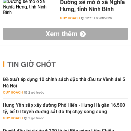
Đường sẽ mở ở xã Nghĩa
Hưng, tỉnh Ninh Bình
QUY HOẠCH
22:13 | 03/08/2026
Xem thêm
TIN GIỜ CHÓT
Đề xuất áp dụng 10 chính sách đặc thù đầu tư Vành đai 5
Hà Nội
QUY HOẠCH
2 giờ trước
Hưng Yên sắp xây đường Phố Hiến - Hưng Hà gần 16.500
tỷ, bố trí tuyến đường sắt đô thị chạy song song
QUY HOẠCH
2 giờ trước
Duyệt đầu tư dự án 6.200 tỷ tại Bến cảng Liên Chiểu