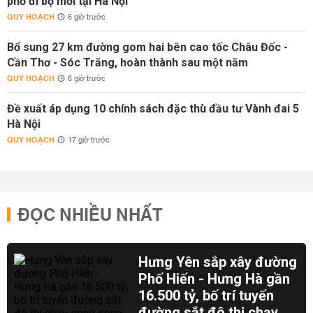
phố đi bộ mới tại Hà Nội
QUY HOẠCH
6 giờ trước
Bổ sung 27 km đường gom hai bên cao tốc Châu Đốc -
Cần Thơ - Sóc Trăng, hoàn thành sau một năm
QUY HOẠCH
6 giờ trước
Đề xuất áp dụng 10 chính sách đặc thù đầu tư Vành đai 5
Hà Nội
QUY HOẠCH
17 giờ trước
ĐỌC NHIỀU NHẤT
Hưng Yên sắp xây đường
Phố Hiến - Hưng Hà gần
16.500 tỷ, bố trí tuyến
đường sắt đô thị chạy