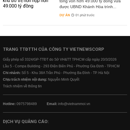
tổng vốn hơn 49.000 tỷ đồng vừa
được UBND Khánh Hòa trình...
DỰ ÁN
01 phút trước
TRANG TTĐTTH CỦA CÔNG TY VIETNEWSCORP
Giấy phép số 3324/GP-TTĐT do Sở VH&TT TPHCM cấp ngày 20/3/2026
Lầu 5 - Compa Building - 293 Điện Biên Phủ - Phường Gia Định - TP.HCM
Chi nhánh:
Số 5 - Khu 38A Trần Phú - Phường Ba Đình - TP. Hà Nội
Chịu trách nhiệm nội dung:
Nguyễn Minh Quyết
Trách nhiệm về thông tin
Hotline:
0975798489
Email:
info@vietnammoi.vn
DỊCH VỤ QUẢNG CÁO: