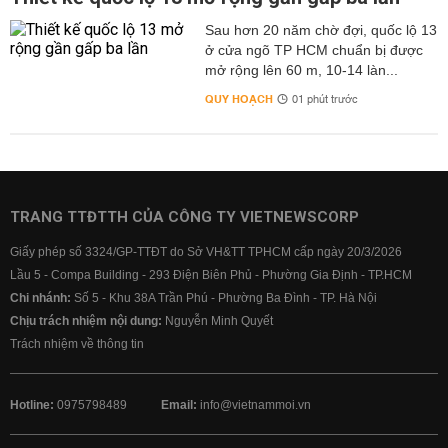
Sau hơn 20 năm chờ đợi, quốc lộ 13
ở cửa ngõ TP HCM chuẩn bị được
mở rộng lên 60 m, 10-14 làn...
QUY HOẠCH
01 phút trước
TRANG TTĐTTH CỦA CÔNG TY VIETNEWSCORP
Giấy phép số 3324/GP-TTĐT do Sở VH&TT TPHCM cấp ngày 20/3/2026
Lầu 5 - Compa Building - 293 Điện Biên Phủ - Phường Gia Định - TP.HCM
Chi nhánh:
Số 5 - Khu 38A Trần Phú - Phường Ba Đình - TP. Hà Nội
Chịu trách nhiệm nội dung:
Nguyễn Minh Quyết
Trách nhiệm về thông tin
Hotline:
0975798489
Email:
info@vietnammoi.vn