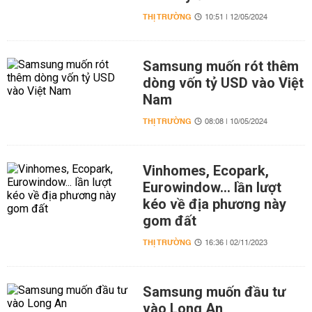
THỊ TRƯỜNG
10:51 | 12/05/2024
Samsung muốn rót thêm
dòng vốn tỷ USD vào Việt
Nam
THỊ TRƯỜNG
08:08 | 10/05/2024
Vinhomes, Ecopark,
Eurowindow... lần lượt
kéo về địa phương này
gom đất
THỊ TRƯỜNG
16:36 | 02/11/2023
Samsung muốn đầu tư
vào Long An