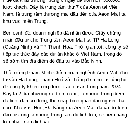
Huế đã khai trương, trong 6 ngày đã đón hơn 330.000
lượt khách. Đây là trung tâm thứ 7 của Aeon tại Việt
Nam, là trung tâm thương mại đầu tiên của Aeon Mall tại
khu vực miền Trung.
Bên cạnh đó, doanh nghiệp đã nhận được Giấy chứng
nhận đầu tư cho Trung tâm Aeon Mall tại TP Hạ Long
(Quảng Ninh) và TP Thanh Hoá. Thời gian tới, công ty sẽ
tiếp tục thúc đẩy các dự án khác ở Việt Nam, trong đó
sẽ sớm tìm địa điểm để đầu tư vào Bắc Ninh.
Thủ tướng Phạm Minh Chính hoan nghênh Aeon Mall đầu
tư vào Hạ Long, Thanh Hoá và khẳng định nỗ lực ủng hộ
để công ty khởi công được các dự án trong năm 2024.
Đây là 2 địa phương rất tiềm năng, là những trọng điểm
du lịch, dân số đông, thu nhập bình quân đầu người khá
cao. Khu vực Huế, Đà Nẵng mà Aeon Mall đã và dự kiến
đầu tư cũng là những trung tâm du lịch lớn, có tiềm năng
lớn phát triển dịch vụ.