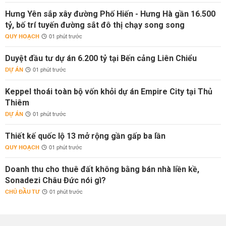
Hưng Yên sắp xây đường Phố Hiến - Hưng Hà gần 16.500
tỷ, bố trí tuyến đường sắt đô thị chạy song song
QUY HOẠCH
01 phút trước
Duyệt đầu tư dự án 6.200 tỷ tại Bến cảng Liên Chiểu
DỰ ÁN
01 phút trước
Keppel thoái toàn bộ vốn khỏi dự án Empire City tại Thủ
Thiêm
DỰ ÁN
01 phút trước
Thiết kế quốc lộ 13 mở rộng gần gấp ba lần
QUY HOẠCH
01 phút trước
Doanh thu cho thuê đất không bằng bán nhà liền kề,
Sonadezi Châu Đức nói gì?
CHỦ ĐẦU TƯ
01 phút trước