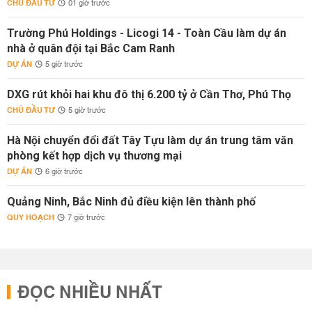
CHỦ ĐẦU TƯ
01 giờ trước
Trường Phú Holdings - Licogi 14 - Toàn Cầu làm dự án
nhà ở quân đội tại Bắc Cam Ranh
DỰ ÁN
5 giờ trước
DXG rút khỏi hai khu đô thị 6.200 tỷ ở Cần Thơ, Phú Thọ
CHỦ ĐẦU TƯ
5 giờ trước
Hà Nội chuyển đổi đất Tây Tựu làm dự án trung tâm văn
phòng kết hợp dịch vụ thương mại
DỰ ÁN
6 giờ trước
Quảng Ninh, Bắc Ninh đủ điều kiện lên thành phố
QUY HOẠCH
7 giờ trước
ĐỌC NHIỀU NHẤT