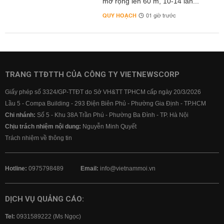
mở rộng lên 60 m, 10-14 làn...
QUY HOẠCH
01 giờ trước
TRANG TTĐTTH CỦA CÔNG TY VIETNEWSCORP
Giấy phép số 3324/GP-TTĐT do Sở VH&TT TPHCM cấp ngày 20/3/2026
Lầu 5 - Compa Building - 293 Điện Biên Phủ - Phường Gia Định - TP.HCM
Chi nhánh:
Số 5 - Khu 38A Trần Phú - Phường Ba Đình - TP. Hà Nội
Chịu trách nhiệm nội dung:
Nguyễn Minh Quyết
Trách nhiệm về thông tin
Hotline:
0975798489
Email:
info@vietnammoi.vn
DỊCH VỤ QUẢNG CÁO:
Tel:
0931589222 (Ms Ngọc)