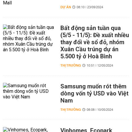
DỰ ÁN
08:10 | 23/09/2024
Bất động sản tuần qua
(5/5 - 11/5): Đề xuất nhiều
thay đổi về sổ đỏ, nhóm
Xuân Cầu trúng dự án
5.500 tỷ ở Hoà Bình
THỊ TRƯỜNG
10:51 | 12/05/2024
Samsung muốn rót thêm
dòng vốn tỷ USD vào Việt
Nam
THỊ TRƯỜNG
08:08 | 10/05/2024
Vinhomes, Ecopark,