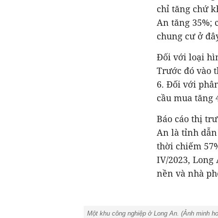
chỉ tăng chứ k
An tăng 35%; 
chung cư ở đâ
Đối với loại h
Trước đó vào t
6.
Đối với phâ
cầu mua tăng 
Báo cáo thị tr
An là tỉnh dẫ
thời chiếm 57
IV/2023, Long
nền và nhà phố
Một khu công nghiệp ở Long An. (Ảnh minh h