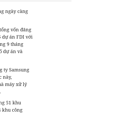
ng ngày càng
 tổng vốn đăng
5 dự án FDI với
ong 9 tháng
ố dự án và
ng ty Samsung
c này,
hà máy xử lý
.
ựng 51 khu
4 khu công