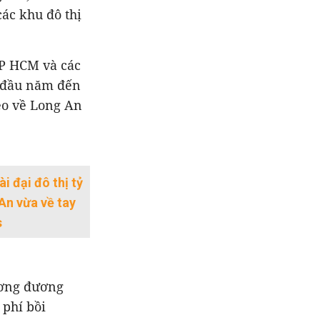
ác khu đô thị
TP HCM và các
ừ đầu năm đến
éo về Long An
ài đại đô thị tỷ
An vừa về tay
s
ương đương
 phí bồi