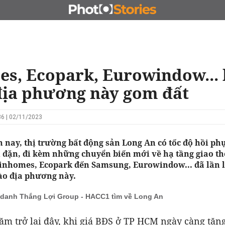
N
CHỦ ĐẦU TƯ
ĐẤU GIÁ - ĐẤU THẦU
KINH DOANH
s, Ecopark, Eurowindow... 
địa phương này gom đất
6 | 02/11/2023
nay, thị trường bất động sản Long An có tốc độ hồi phụ
u đặn, đi kèm những chuyển biến mới về hạ tầng giao th
Vinhomes, Ecopark đến Samsung, Eurowindow... đã lần 
ào địa phương này.
 danh Thắng Lợi Group - HACC1 tìm về Long An
ăm trở lại đây, khi giá BĐS ở TP HCM ngày càng tăng