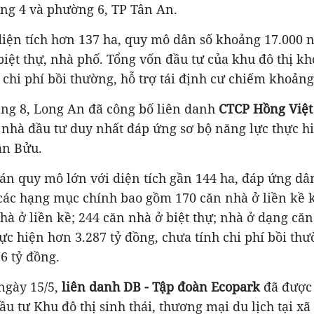
ờng 4 và phường 6, TP Tân An.
diện tích hơn 137 ha, quy mô dân số khoảng 17.000 n
biệt thự, nhà phố. Tổng vốn đầu tư của khu đô thị kh
 chi phí bồi thường, hỗ trợ tái định cư chiếm khoảng
áng 8, Long An đã công bố liên danh
CTCP Hồng Việt 
 nhà đầu tư duy nhất đáp ứng sơ bộ năng lực thực h
ân Bửu.
án quy mô lớn với diện tích gần 144 ha, đáp ứng dâ
 các hạng mục chính bao gồm 170 căn nhà ở liền kề 
hà ở liền kề; 244 căn nhà ở biệt thự; nhà ở dạng căn 
hực hiện hơn 3.287 tỷ đồng, chưa tính chi phí bồi thườ
76 tỷ đồng.
ngày 15/5,
liên danh
DB - Tập đoàn Ecopark
đã được
ầu tư Khu đô thị sinh thái, thương mại du lịch tại x