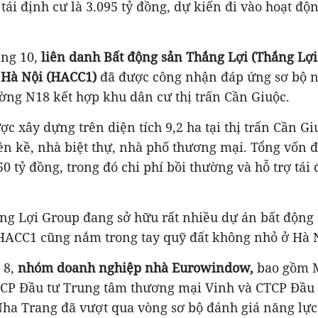
 tái định cư là 3.095 tỷ đồng, dự kiến đi vào hoạt đ
áng 10,
liên danh Bất động sản Thắng Lợi (Thắng Lợi
 Hà Nội (HACC1)
đã được công nhận đáp ứng sơ bộ n
ờng N18 kết hợp khu dân cư thị trấn Cần Giuộc.
c xây dựng trên diện tích 9,2 ha tại thị trấn Cần Gi
ền kề, nhà biệt thự, nhà phố thương mại
.
Tổng vốn đ
0 tỷ đồng, trong đó chi phí bồi thường và hỗ trợ tái
ng Lợi Group đang sở hữu rất nhiều dự án bất động 
 HACC1 cũng nắm trong tay quỹ đất không nhỏ ở Hà 
 8,
nhóm doanh nghiệp nhà Eurowindow,
bao gồm M
CP Đầu tư Trung tâm thương mại Vinh và CTCP Đầu t
a Trang đã vượt qua vòng sơ bộ đánh giá năng lực