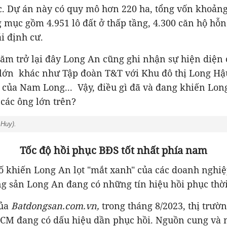
. Dự án này có quy mô hơn 220 ha, tổng vốn khoảng
 mục gồm 4.951 lô đất ở thấp tầng, 4.300 căn hộ hỗn
ái định cư.
năm trở lại đây Long An cũng ghi nhận sự hiện diện 
lớn khác như Tập đoàn T&T với Khu đô thị Long Hậ
 của Nam Long... Vậy, điều gì đã và đang khiến Long
các ông lớn trên?
 Huy).
Tốc độ hồi phục BĐS tốt nhất phía nam
ố khiến Long An lọt "mắt xanh" của các doanh nghiệp
g sản Long An đang có những tín hiệu hồi phục thờ
của
Batdongsan.com.vn
,
trong tháng 8/2023, thị trườ
CM đang có dấu hiệu dần phục hồi. Nguồn cung và 