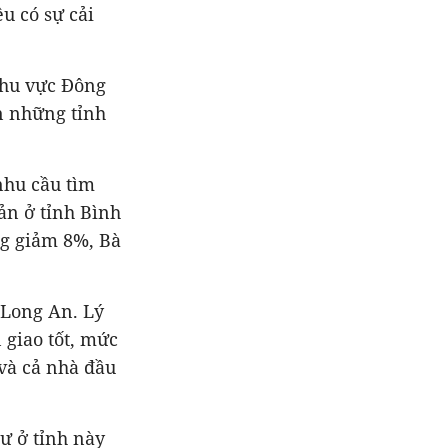
u có sự cải
 khu vực Đông
n những tỉnh
nhu cầu tìm
ản ở tỉnh Bình
g giảm 8%, Bà
 Long An. Lý
 giao tốt, mức
và cả nhà đầu
ư ở tỉnh này