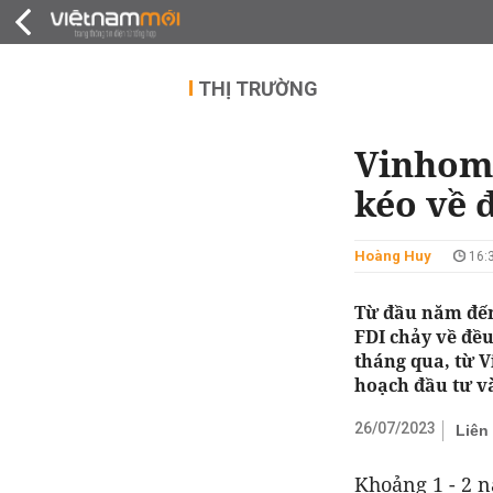
QUY HOẠCH
THỊ TRƯỜNG
DỰ Á
THỊ TRƯỜNG
Vinhome
kéo về 
Hoàng Huy
16:3
Từ đầu năm đến 
FDI chảy về đề
tháng qua, từ 
hoạch đầu tư v
26/07/2023
Liên
Khoảng 1 - 2 n