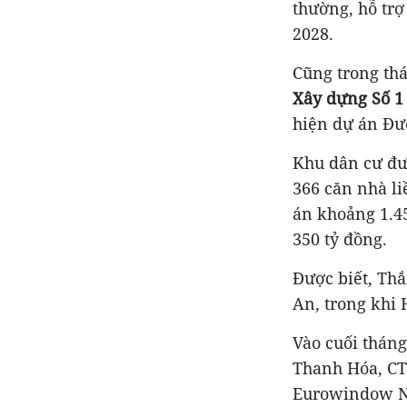
thường, hỗ trợ
2028.
Cũng trong th
Xây dựng Số 1
hiện dự án Đư
Khu dân cư đượ
366 căn nhà li
án
khoảng 1.45
350 tỷ đồng.
Được biết, Thắ
An, trong khi
Vào cuối tháng
Thanh Hóa, CT
Eurowindow Nh