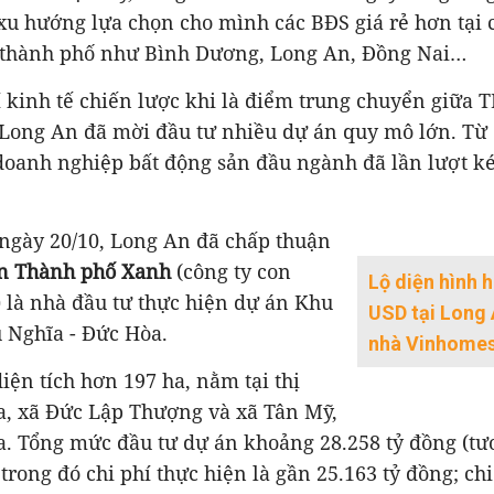
xu hướng lựa chọn cho mình các BĐS giá rẻ hơn tại c
 thành phố như Bình Dương, Long An, Đồng Nai…
í kinh tế chiến lược khi là điểm trung chuyển giữa 
, Long An đã mời đầu tư nhiều dự án quy mô lớn. T
 doanh nghiệp bất động sản đầu ngành đã lần lượt k
 ngày 20/10, Long An đã chấp thuận
ển Thành phố Xanh
(công ty con
Lộ diện hình h
) là nhà đầu tư thực hiện dự án Khu
USD tại Long 
 Nghĩa - Đức Hòa.
nhà Vinhome
iện tích hơn 197 ha, nằm tại thị
a, xã Đức Lập Thượng và xã Tân Mỹ,
. Tổng mức đầu tư dự án khoảng 28.258 tỷ đồng (t
trong đó chi phí thực hiện là gần 25.163 tỷ đồng; chi