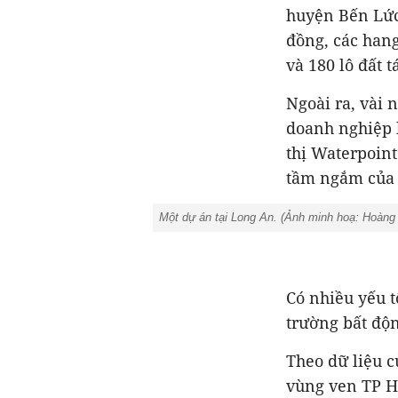
huyện Bến Lức
đồng, các hang
và 180 lô đất t
Ngoài ra, vài 
doanh nghiệp 
thị Waterpoint
tầm ngắm của 
Một dự án tại Long An. (Ảnh minh hoạ: Hoàng
Có nhiều yếu t
trường bất độn
Theo dữ liệu 
vùng ven TP H