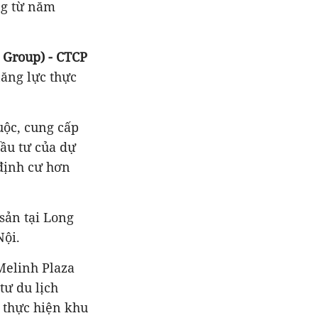
ộng từ năm
 Group) - CTCP
ăng lực thực
uộc, cung cấp
ầu tư của
dự
 định cư hơn
sản tại Long
Nội.
elinh Plaza
ư du lịch
 thực hiện khu