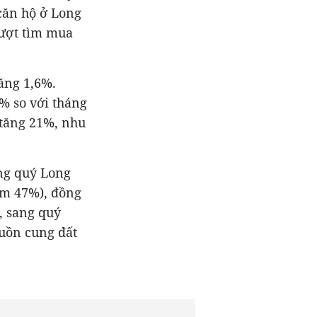
 căn hộ ở Long
lượt tìm mua
tăng 1,6%.
% so với tháng
 tăng 21%, nhu
ong quý Long
ếm 47%), đồng
, sang quý
uồn cung đất