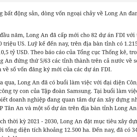
 bất động sản, dòng vốn ngoại chảy về Long An đa
 đầu năm, Long An đã cấp mới cho 82 dự án FDI với
 triệu US. Luỹ kế đến nay, trên địa bàn tỉnh có 1.21
0,5 tỷ USD. Theo báo cáo của Tổng cục Thống kê, tr
 An đứng thứ 5/63 các tỉnh thành trên cả nước về s
h về số vốn đăng ký mới của các dự án FDI.
a qua, Long An đã có buổi làm việc với đại diện Cô
công ty con của Tập đoàn Samsung. Tại buổi làm việ
iết doanh nghiệp đang quan tâm dự án xây dựng n
TP Tân An và một số dự án trên địa bàn tỉnh Long An
h thời kỳ 2021 - 2030, Long An đặt mục tiêu xây d
i tổng diện tích khoảng 12.500 ha. Đến nay, đã có 3