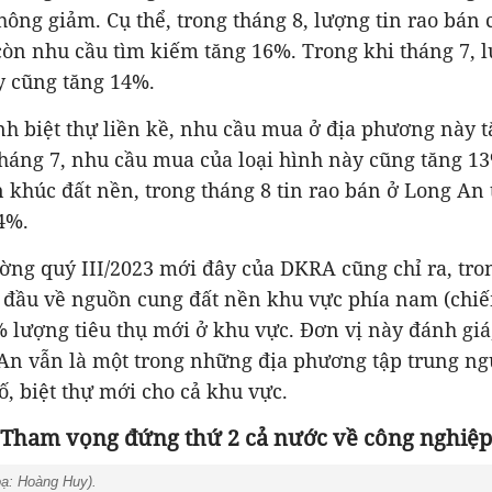
hông giảm. Cụ thể, trong tháng 8, lượng tin rao bán
còn nhu cầu tìm kiếm tăng 16%. Trong khi tháng 7, 
y cũng tăng 14%.
ình biệt thự liền kề, nhu cầu mua ở địa phương này 
háng 7, nhu cầu mua của loại hình này cũng tăng 13
n khúc đất nền, trong tháng 8 tin rao bán ở Long An
4%.
ường quý III/2023 mới đây của DKRA cũng chỉ ra, tr
n đầu về nguồn cung đất nền khu vực phía nam (chi
% lượng tiêu thụ mới ở khu vực.
Đơn vị này đánh giá
 An vẫn là một trong những địa phương tập trung ng
, biệt thự mới cho cả khu vực.
Tham vọng đứng thứ 2 cả nước về công nghiệp
oạ: Hoàng Huy).