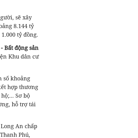
gười, sẽ xây
oảng 8.144 tỷ
 1.000 tỷ đồng.
- Bất động sản
iện Khu dân cư
n số khoảng
kết hợp thương
hộ;... Sơ bộ
ng, hỗ trợ tái
 Long An chấp
ã Thanh Phú,