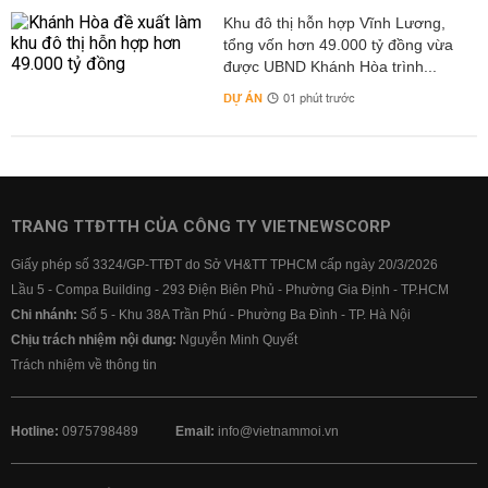
Khu đô thị hỗn hợp Vĩnh Lương,
tổng vốn hơn 49.000 tỷ đồng vừa
được UBND Khánh Hòa trình...
DỰ ÁN
01 phút trước
TRANG TTĐTTH CỦA CÔNG TY VIETNEWSCORP
Giấy phép số 3324/GP-TTĐT do Sở VH&TT TPHCM cấp ngày 20/3/2026
Lầu 5 - Compa Building - 293 Điện Biên Phủ - Phường Gia Định - TP.HCM
Chi nhánh:
Số 5 - Khu 38A Trần Phú - Phường Ba Đình - TP. Hà Nội
Chịu trách nhiệm nội dung:
Nguyễn Minh Quyết
Trách nhiệm về thông tin
Hotline:
0975798489
Email:
info@vietnammoi.vn