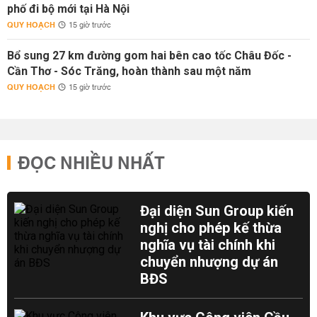
phố đi bộ mới tại Hà Nội
QUY HOẠCH
15 giờ trước
Bổ sung 27 km đường gom hai bên cao tốc Châu Đốc -
Cần Thơ - Sóc Trăng, hoàn thành sau một năm
QUY HOẠCH
15 giờ trước
ĐỌC NHIỀU NHẤT
Đại diện Sun Group kiến
nghị cho phép kế thừa
nghĩa vụ tài chính khi
chuyển nhượng dự án
BĐS