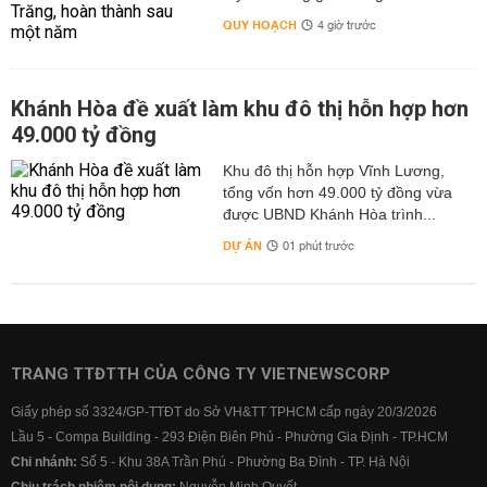
QUY HOẠCH
4 giờ trước
Khánh Hòa đề xuất làm khu đô thị hỗn hợp hơn
49.000 tỷ đồng
Khu đô thị hỗn hợp Vĩnh Lương,
tổng vốn hơn 49.000 tỷ đồng vừa
được UBND Khánh Hòa trình...
DỰ ÁN
01 phút trước
TRANG TTĐTTH CỦA CÔNG TY VIETNEWSCORP
Giấy phép số 3324/GP-TTĐT do Sở VH&TT TPHCM cấp ngày 20/3/2026
Lầu 5 - Compa Building - 293 Điện Biên Phủ - Phường Gia Định - TP.HCM
Chi nhánh:
Số 5 - Khu 38A Trần Phú - Phường Ba Đình - TP. Hà Nội