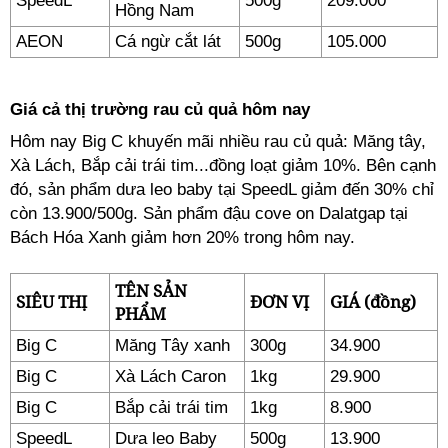
SpeedL
500g
209.000
Hồng Nam
AEON
Cá ngừ cắt lát
500g
105.000
Giá cả thị trường rau củ quả hôm nay
Hôm nay Big C khuyến mãi nhiều rau củ quả: Măng tây,
Xà Lách, Bắp cải trái tim...đồng loạt giảm 10%. Bên cạnh
đó, sản phẩm dưa leo baby tại SpeedL giảm đến 30% chỉ
còn 13.900/500g. Sản phẩm đậu cove on Dalatgap tại
Bách Hóa Xanh giảm hơn 20% trong hôm nay.
TÊN SẢN
SIÊU THỊ
ĐƠN VỊ
GIÁ (đồng)
PHẨM
Big C
Măng Tây xanh
300g
34.900
Big C
Xà Lách Caron
1kg
29.900
Big C
Bắp cải trái tim
1kg
8.900
SpeedL
Dưa leo Baby
500g
13.900