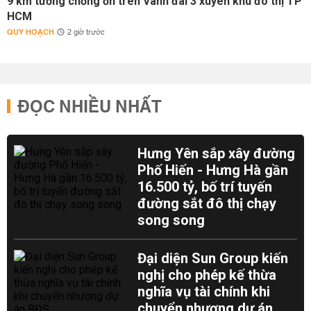
9 km tường chống ồn trên Vành đai 3 xuyên khu đô thị TP
HCM
QUY HOẠCH
2 giờ trước
ĐỌC NHIỀU NHẤT
Hưng Yên sắp xây đường
Phố Hiến - Hưng Hà gần
16.500 tỷ, bố trí tuyến
đường sắt đô thị chạy
song song
Đại diện Sun Group kiến
nghị cho phép kế thừa
nghĩa vụ tài chính khi
chuyển nhượng dự án