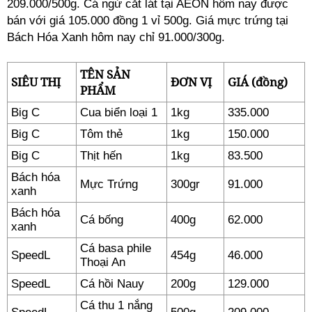
209.000/500g. Cá ngừ cắt lát tại AEON hôm nay được
bán với giá 105.000 đồng 1 vỉ 500g. Giá mực trứng tại
Bách Hóa Xanh hôm nay chỉ 91.000/300g.
TÊN SẢN
SIÊU THỊ
ĐƠN VỊ
GIÁ (đồng)
PHẨM
Big C
Cua biển loại 1
1kg
335.000
Big C
Tôm thẻ
1kg
150.000
Big C
Thịt hến
1kg
83.500
Bách hóa
Mực Trứng
300gr
91.000
xanh
Bách hóa
Cá bống
400g
62.000
xanh
Cá basa phile
SpeedL
454g
46.000
Thoại An
SpeedL
Cá hồi Nauy
200g
129.000
Cá thu 1 nắng