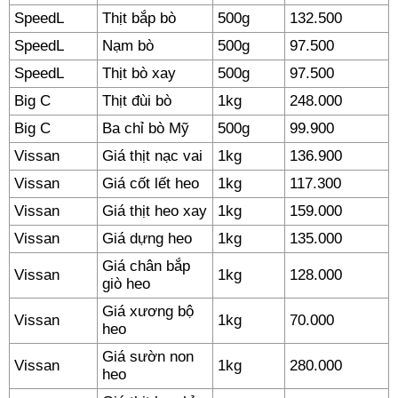
SpeedL
Thịt bắp bò
500g
132.500
SpeedL
Nạm bò
500g
97.500
SpeedL
Thịt bò xay
500g
97.500
Big C
Thịt đùi bò
1kg
248.000
Big C
Ba chỉ bò Mỹ
500g
99.900
Vissan
Giá thịt nạc vai
1kg
136.900
Vissan
Giá cốt lết heo
1kg
117.300
Vissan
Giá thịt heo xay
1kg
159.000
Vissan
Giá dựng heo
1kg
135.000
Giá chân bắp
Vissan
1kg
128.000
giò heo
Giá xương bộ
Vissan
1kg
70.000
heo
Giá sườn non
Vissan
1kg
280.000
heo