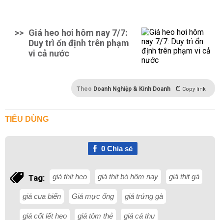
>>
Giá heo hơi hôm nay 7/7:
Duy trì ổn định trên phạm
vi cả nước
Theo
Doanh Nghiệp & Kinh Doanh
Copy link
TIÊU DÙNG
0
Chia sẻ
giá thịt heo
giá thịt bò hôm nay
giá thịt gà
Tag:
giá cua biển
Giá mực ống
giá trứng gà
giá cốt lết heo
giá tôm thẻ
giá cá thu