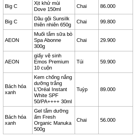
Xịt khử mùi
Big C
Chai
86.000
Dove 150ml
Dầu gội Sunsilk
Big C
Chai
99.800
thiên nhiên 650g
Muối tắm sữa bò
AEON
Spa Abonne
Chai
29.900
300g
giấy vệ sinh
AEON
Emos Premium
Túi
59.900
10 cuộn
Kem chống nắng
dưỡng trắng
Bách hóa
L'Oréal Instant
Tuýp
89.000
xanh
White SPF
50/PA++++ 30ml
Gel tắm dưỡng
Bách hóa
ẩm Fresh
Chai
56.000
xanh
Organic Manuka
500g