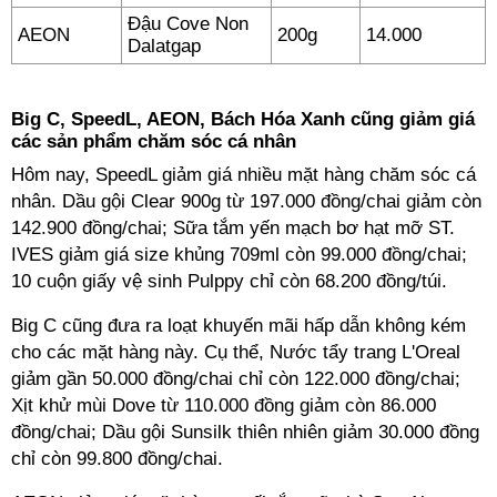
Đậu Cove Non
AEON
200g
14.000
Dalatgap
Big C, SpeedL, AEON, Bách Hóa Xanh cũng giảm giá
các sản phẩm chăm sóc cá nhân
Hôm nay, SpeedL giảm giá nhiều mặt hàng chăm sóc cá
nhân. Dầu gội Clear 900g từ 197.000 đồng/chai giảm còn
142.900 đồng/chai; Sữa tắm yến mạch bơ hạt mỡ ST.
IVES giảm giá size khủng 709ml còn 99.000 đồng/chai;
10 cuộn giấy vệ sinh Pulppy chỉ còn 68.200 đồng/túi.
Big C cũng đưa ra loạt khuyến mãi hấp dẫn không kém
cho các mặt hàng này. Cụ thể, Nước tẩy trang L'Oreal
giảm gần 50.000 đồng/chai chỉ còn 122.000 đồng/chai;
Xịt khử mùi Dove từ 110.000 đồng giảm còn 86.000
đồng/chai; Dầu gội Sunsilk thiên nhiên giảm 30.000 đồng
chỉ còn 99.800 đồng/chai.