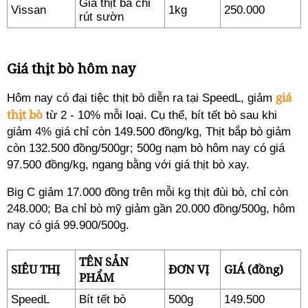
Giá thịt ba chỉ
Vissan
1kg
250.000
rút sườn
Giá thịt bò hôm nay
giá
Hôm nay có đại tiệc thịt bò diễn ra tại SpeedL, giảm
thịt bò
từ 2 - 10% mỗi loại. Cụ thể, bít tết bò sau khi
giảm 4% giá chỉ còn 149.500 đồng/kg, Thịt bắp bò giảm
còn 132.500 đồng/500gr; 500g nạm bò hôm nay có giá
97.500 đồng/kg, ngang bằng với giá thịt bò xay.
Big C giảm 17.000 đồng trên mỗi kg thịt đùi bò, chỉ còn
248.000; Ba chỉ bò mỹ giảm gần 20.000 đồng/500g, hôm
nay có giá 99.900/500g.
TÊN SẢN
SIÊU THỊ
ĐƠN VỊ
GIÁ (đồng)
PHẨM
SpeedL
Bít tết bò
500g
149.500