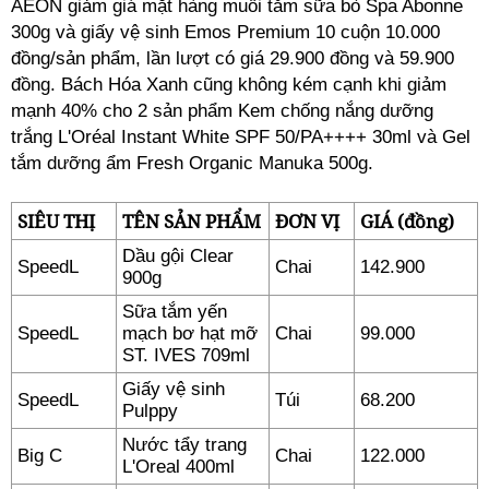
AEON giảm giá mặt hàng muối tắm sữa bò Spa Abonne
300g và giấy vệ sinh Emos Premium 10 cuộn 10.000
đồng/sản phẩm, lần lượt có giá 29.900 đồng và 59.900
đồng. Bách Hóa Xanh cũng không kém cạnh khi giảm
mạnh 40% cho 2 sản phẩm Kem chống nắng dưỡng
trắng L'Oréal Instant White SPF 50/PA++++ 30ml và Gel
tắm dưỡng ẩm Fresh Organic Manuka 500g.
SIÊU THỊ
TÊN SẢN PHẨM
ĐƠN VỊ
GIÁ (đồng)
Dầu gội Clear
SpeedL
Chai
142.900
900g
Sữa tắm yến
SpeedL
mạch bơ hạt mỡ
Chai
99.000
ST. IVES 709ml
Giấy vệ sinh
SpeedL
Túi
68.200
Pulppy
Nước tẩy trang
Big C
Chai
122.000
L'Oreal 400ml