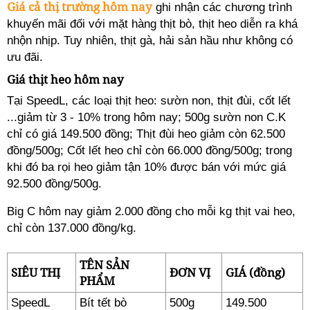
Giá cả thị trường hôm nay
ghi nhận các chương trình
khuyến mãi đối với mặt hàng thịt bò, thịt heo diễn ra khá
nhộn nhịp. Tuy nhiên, thịt gà, hải sản hầu như không có
ưu đãi.
Giá thịt heo hôm nay
Tại SpeedL, các loại thịt heo: sườn non, thịt đùi, cốt lết
...giảm từ 3 - 10% trong hôm nay; 500g sườn non C.K
chỉ có giá 149.500 đồng; Thịt đùi heo giảm còn 62.500
đồng/500g; Cốt lết heo chỉ còn 66.000 đồng/500g; trong
khi đó ba rọi heo giảm tận 10% được bán với mức giá
92.500 đồng/500g.
Big C hôm nay giảm 2.000 đồng cho mỗi kg thịt vai heo,
chỉ còn 137.000 đồng/kg.
TÊN SẢN
SIÊU THỊ
ĐƠN VỊ
GIÁ (đồng)
PHẨM
SpeedL
Bít tết bò
500g
149.500