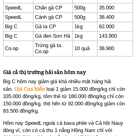
SpeedL
Chân gà CP
500g
35.000
SpeedL
Cánh gà CP
500g
38.400
Big C
Gà ta CP
1kg
62.000
Big C
Gà đen Sơn Hà
1kg
143.900
Trứng gà ta
Co.op
10 quả
38.900
Co.op
Giá cả thị trường hải sản hôm nay
Big C hôm nay giảm giá khá nhiều mặt hàng hải
Giá Cua biển
sản.
loại 1 giảm 15.000 đồng/kg chỉ còn
335.000 đồng/kg, tôm thẻ từ 180.000 đồng/kg chỉ còn
150.000 đồng/kg, thịt hến từ 92.000 đồng/kg giảm còn
83.500 đồng/kg.
Hôm nay SpeedL ngoài cá basa phile và Cá hồi Nauy
đóng vỉ, còn có cá thu 1 nắng Hồng Nam chỉ với