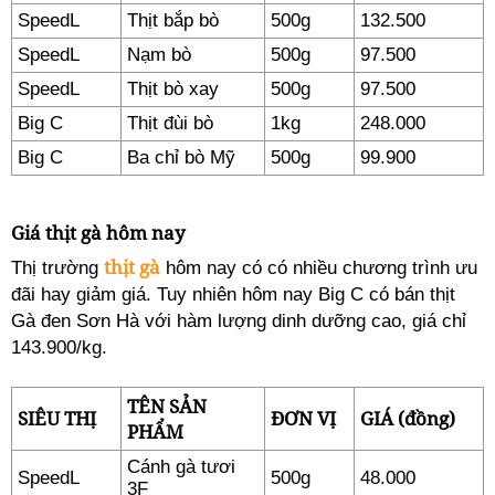
SpeedL
Thịt bắp bò
500g
132.500
SpeedL
Nạm bò
500g
97.500
SpeedL
Thịt bò xay
500g
97.500
Big C
Thịt đùi bò
1kg
248.000
Big C
Ba chỉ bò Mỹ
500g
99.900
Giá thịt gà hôm nay
thịt gà
Thị trường
hôm nay có có nhiều chương trình ưu
đãi hay giảm giá. Tuy nhiên hôm nay Big C có bán thịt
Gà đen Sơn Hà với hàm lượng dinh dưỡng cao, giá chỉ
143.900/kg.
TÊN SẢN
SIÊU THỊ
ĐƠN VỊ
GIÁ (đồng)
PHẨM
Cánh gà tươi
SpeedL
500g
48.000
3F