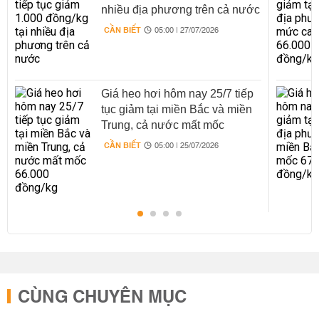
nhiều địa phương trên cả nước
CẦN BIẾT
05:00 | 27/07/2026
Giá heo hơi hôm nay 25/7 tiếp
tục giảm tại miền Bắc và miền
Trung, cả nước mất mốc
66.000 đồng/kg
CẦN BIẾT
05:00 | 25/07/2026
CÙNG CHUYÊN MỤC