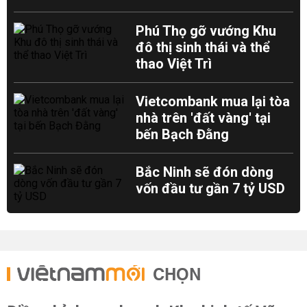
Phú Thọ gỡ vướng Khu
đô thị sinh thái và thể
thao Việt Trì
Vietcombank mua lại tòa
nhà trên 'đất vàng' tại
bến Bạch Đằng
Bắc Ninh sẽ đón dòng
vốn đầu tư gần 7 tỷ USD
CHỌN