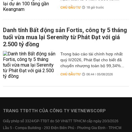
CHỦ ĐẦU TƯ
18 giờ trước
Danh tính Bất động sản Fortis, công ty 5 tháng
tuổi vừa mua lại Serenity từ Phát Đạt với giá
2.500 tỷ đồng
Trong báo cáo tài chính hợp nhất
quý II/2026, Phát Đạt cho biết đã
chuyển nhượng toàn bộ 99,34%...
CHỦ ĐẦU TƯ
06:44 | 05/08/2026
TRANG TTĐTTH CỦA CÔNG TY VIETNEWSCORP
Giấy phép số 3324/GP-TTĐT do Sở VH&TT TPHCM cấp ngày 20/3/2026
Lầu 5 - Compa Building - 293 Điện Biên Phủ - Phường Gia Định - TP.HCM