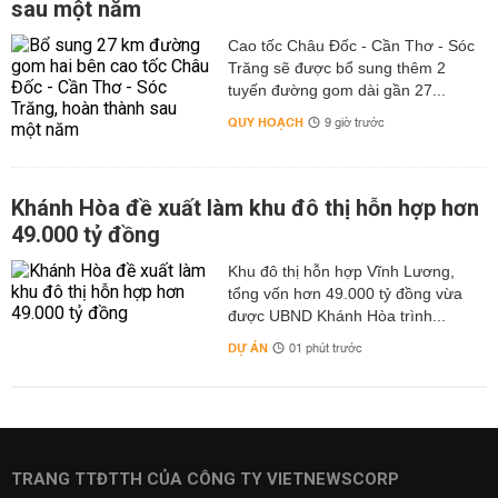
sau một năm
Cao tốc Châu Đốc - Cần Thơ - Sóc
Trăng sẽ được bổ sung thêm 2
tuyến đường gom dài gần 27...
QUY HOẠCH
9 giờ trước
Khánh Hòa đề xuất làm khu đô thị hỗn hợp hơn
49.000 tỷ đồng
Khu đô thị hỗn hợp Vĩnh Lương,
tổng vốn hơn 49.000 tỷ đồng vừa
được UBND Khánh Hòa trình...
DỰ ÁN
01 phút trước
TRANG TTĐTTH CỦA CÔNG TY VIETNEWSCORP