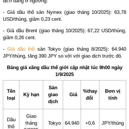
dịch đang ở ngưỡng:
- Giá dầu thô sàn Nymex (giao tháng 10/2025): 63,78
USD/thùng, giảm 0,23 cent.
- Giá dầu Brent (giao tháng 10/2025): 67,22 USD/thùng,
giảm 0,26 cent.
-
Giá dầu thô
sàn Tokyo (giao tháng 8/2025): 64.940
JPY/thùng, tăng 390 JPY so với với giao dịch trước đó.
Bảng giá xăng dầu thế giới cập nhật lúc 9h00 ngày
1/9/2025
Sàn
Tên
%thay
Đơn vị
Kỳ hạn
giao
Giá
loại
đổi
tính
dịch
Giao
Dầu
tháng
Tokyo
64.940
+0,6
JPY/thùng
thô