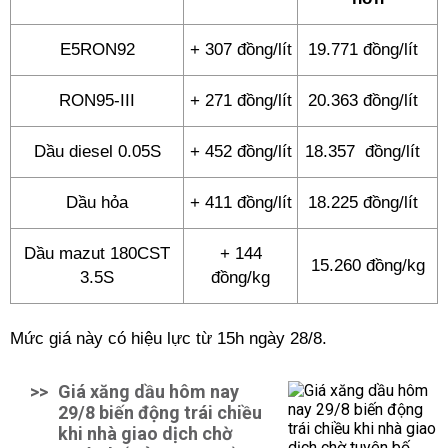
E5RON92
+ 307 đồng/lít
19.771 đồng/lít
RON95-III
+ 271 đồng/lít
20.363 đồng/lít
Dầu diesel 0.05S
+ 452 đồng/lít
18.357 đồng/lít
Dầu hỏa
+ 411 đồng/lít
18.225 đồng/lít
Dầu mazut 180CST
+ 144
15.260 đồng/kg
3.5S
đồng/kg
Mức giá này có hiệu lực từ 15h ngày 28/8.
>>
Giá xăng dầu hôm nay
29/8 biến động trái chiều
khi nhà giao dịch chờ