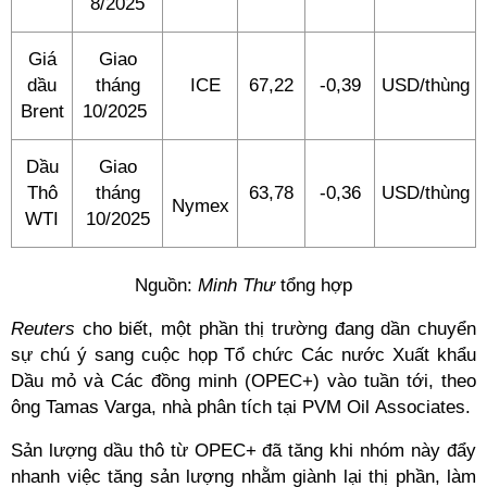
8/2025
Giá
Giao
dầu
tháng
ICE
67,22
-0,39
USD/thùng
Brent
10/2025
Dầu
Giao
Thô
tháng
63,78
-0,36
USD/thùng
Nymex
WTI
10/2025
Nguồn:
Minh Thư
tổng hợp
Reuters
cho biết, một phần thị trường đang dần chuyển
sự chú ý sang cuộc họp Tổ chức Các nước Xuất khẩu
Dầu mỏ và Các đồng minh (OPEC+) vào tuần tới, theo
ông Tamas Varga, nhà phân tích tại PVM Oil Associates.
Sản lượng dầu thô từ OPEC+ đã tăng khi nhóm này đẩy
nhanh việc tăng sản lượng nhằm giành lại thị phần, làm