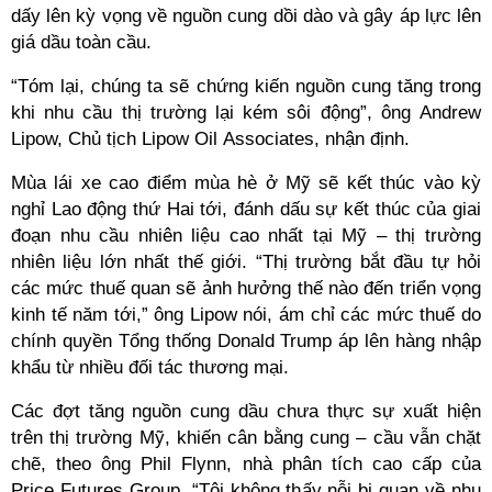
dấy lên kỳ vọng về nguồn cung dồi dào và gây áp lực lên
giá dầu toàn cầu.
“Tóm lại, chúng ta sẽ chứng kiến nguồn cung tăng trong
khi nhu cầu thị trường lại kém sôi động”, ông Andrew
Lipow, Chủ tịch Lipow Oil Associates, nhận định.
Mùa lái xe cao điểm mùa hè ở Mỹ sẽ kết thúc vào kỳ
nghỉ Lao động thứ Hai tới, đánh dấu sự kết thúc của giai
đoạn nhu cầu nhiên liệu cao nhất tại Mỹ – thị trường
nhiên liệu lớn nhất thế giới. “Thị trường bắt đầu tự hỏi
các mức thuế quan sẽ ảnh hưởng thế nào đến triển vọng
kinh tế năm tới,” ông Lipow nói, ám chỉ các mức thuế do
chính quyền Tổng thống Donald Trump áp lên hàng nhập
khẩu từ nhiều đối tác thương mại.
Các đợt tăng nguồn cung dầu chưa thực sự xuất hiện
trên thị trường Mỹ, khiến cân bằng cung – cầu vẫn chặt
chẽ, theo ông Phil Flynn, nhà phân tích cao cấp của
Price Futures Group. “Tôi không thấy nỗi bi quan về nhu