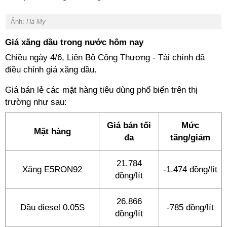
Ảnh:
Hà My
Giá xăng dầu trong nước hôm nay
Chiều ngày 4/6, Liên Bộ Công Thương - Tài chính đã
điều chỉnh giá xăng dầu.
Giá bán lẻ các mặt hàng tiêu dùng phổ biến trên thị
trường như sau:
Giá bán tối
Mức
Mặt hàng
đa
tăng/giảm
21.784
Xăng E5RON92
-1.474 đồng/lít
đồng/lít
26.866
Dầu diesel 0.05S
-785 đồng/lít
đồng/lít