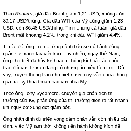
Theo
Reuters
, giá dầu Brent giảm 1,21 USD, xuống còn
89,17 USD/thùng. Giá dầu WTI của Mỹ cũng giảm 1,23
USD, còn 86,48 USD/thùng. Tính chung cả tuần, giá dầu
Brent mất khoảng 4,2%, trong khi dầu WTI giảm 4,4%.
Trước đó, ông Trump từng cảnh báo sẽ có hành động
quân sự mạnh tay với Iran. Tuy nhiên, ngày thứ Năm,
ông cho biết đã hủy kế hoạch không kích vì các cuộc
trao đổi với Tehran đang có những tín hiệu tích cực. Dù
vậy, truyền thông Iran cho biết nước này vẫn chưa thông
qua bất kỳ thỏa thuận nào với phía Mỹ.
Theo ông Tony Sycamore, chuyên gia phân tích thị
trường của IG, phản ứng của thị trường diễn ra rất nhanh
khi nguy cơ xung đột giảm bớt.
Ông nhận định dù triển vọng đàm phán vẫn còn nhiều bất
định, việc Mỹ tạm thời không tiến hành không kích đã