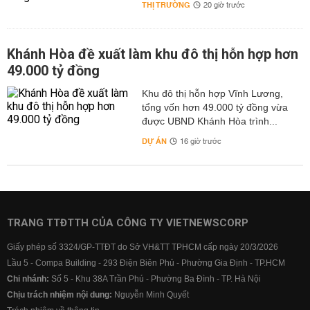
THỊ TRƯỜNG
20 giờ trước
Khánh Hòa đề xuất làm khu đô thị hỗn hợp hơn
49.000 tỷ đồng
Khu đô thị hỗn hợp Vĩnh Lương,
tổng vốn hơn 49.000 tỷ đồng vừa
được UBND Khánh Hòa trình...
DỰ ÁN
16 giờ trước
TRANG TTĐTTH CỦA CÔNG TY VIETNEWSCORP
Giấy phép số 3324/GP-TTĐT do Sở VH&TT TPHCM cấp ngày 20/3/2026
Lầu 5 - Compa Building - 293 Điện Biên Phủ - Phường Gia Định - TP.HCM
Chi nhánh:
Số 5 - Khu 38A Trần Phú - Phường Ba Đình - TP. Hà Nội
Chịu trách nhiệm nội dung:
Nguyễn Minh Quyết