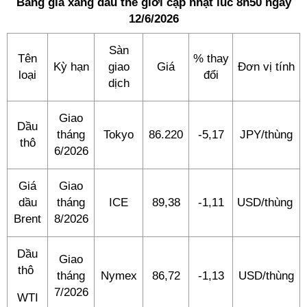
Bảng giá xăng dầu thế giới cập nhật lúc 8h50 ngày
12/6/2026
Sàn
Tên
% thay
Kỳ hạn
giao
Giá
Đơn vị tính
loại
đổi
dịch
Giao
Dầu
tháng
Tokyo
86.220
-5,17
JPY/thùng
thô
6/2026
Giá
Giao
dầu
tháng
ICE
89,38
-1,11
USD/thùng
Brent
8/2026
Dầu
Giao
thô
tháng
Nymex
86,72
-1,13
USD/thùng
7/2026
WTI