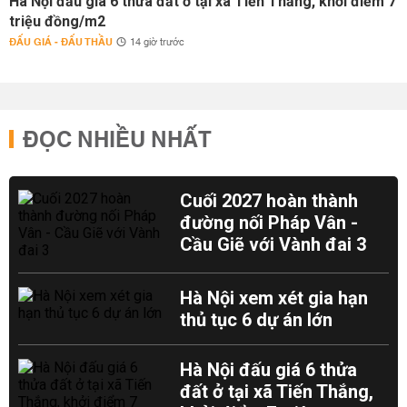
Hà Nội đấu giá 6 thửa đất ở tại xã Tiến Thắng, khởi điểm 7
triệu đồng/m2
ĐẤU GIÁ - ĐẤU THẦU
14 giờ trước
ĐỌC NHIỀU NHẤT
Cuối 2027 hoàn thành
đường nối Pháp Vân -
Cầu Giẽ với Vành đai 3
Hà Nội xem xét gia hạn
thủ tục 6 dự án lớn
Hà Nội đấu giá 6 thửa
đất ở tại xã Tiến Thắng,