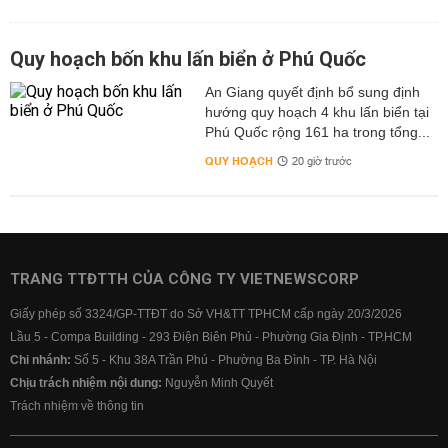
Quy hoạch bốn khu lấn biển ở Phú Quốc
An Giang quyết định bổ sung định
hướng quy hoạch 4 khu lấn biển tại
Phú Quốc rộng 161 ha trong tổng...
QUY HOẠCH
20 giờ trước
TRANG TTĐTTH CỦA CÔNG TY VIETNEWSCORP
Giấy phép số 3324/GP-TTĐT do Sở VH&TT TPHCM cấp ngày 20/3/2026
Lầu 5 - Compa Building - 293 Điện Biên Phủ - Phường Gia Định - TP.HCM
Chi nhánh:
Số 5 - Khu 38A Trần Phú - Phường Ba Đình - TP. Hà Nội
Chịu trách nhiệm nội dung:
Nguyễn Minh Quyết
Trách nhiệm về thông tin