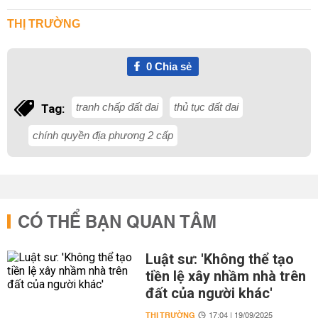
THỊ TRƯỜNG
0
Chia sẻ
tranh chấp đất đai
thủ tục đất đai
Tag:
chính quyền địa phương 2 cấp
CÓ THỂ BẠN QUAN TÂM
Luật sư: 'Không thể tạo
tiền lệ xây nhầm nhà trên
đất của người khác'
THỊ TRƯỜNG
17:04 | 19/09/2025