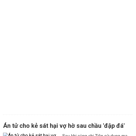
Án tử cho kẻ sát hại vợ hờ sau chầu 'đập đá'
Sau khi cùng chị Tiên sử dụng ma