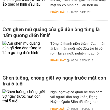
tuý đá, Tuấn bị ảo giác và nhìn thấy
mặt vợ có hình đầu lâu nên đã...
PHÁP LUẬT
07:12 | 14/11/2018
Cơn ghen mù quáng của gã đàn ông từng là
'tấm gương điển hình'
Từng là thanh niên thành đạt, nhân
ái khi nhận nuôi một đứa trẻ bị bỏ
rơi, Hải sa ngã, nghiện ngập rồi...
PHÁP LUẬT
08:00 | 23/09/2018
Ghen tuông, chồng giết vợ ngay trước mặt con
trai 5 tuổi
Nghi ngờ vợ có quan hệ tình cảm
với người đàn ông khác, Đặng
Huỳnh Quốc Điền đã dùng dao...
PHÁP LUẬT
03:09 | 18/09/2018