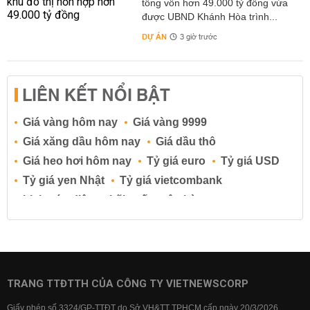
tổng vốn hơn 49.000 tỷ đồng vừa
được UBND Khánh Hòa trình...
DỰ ÁN
3 giờ trước
LIÊN KẾT NỔI BẬT
Giá vàng hôm nay
Giá vàng 9999
Giá xăng dầu hôm nay
Giá dầu thô
Giá heo hơi hôm nay
Tỷ giá euro
Tỷ giá USD
Tỷ giá yen Nhật
Tỷ giá vietcombank
Lịch cúp điện
Lãi suất ngân hàng
Lãi suất tiết kiệm
Lãi suất tiền gửi
Lãi suất ngân hàng Agribank
Lãi suất ngân hàng Sacombank
Lãi suất ngân hàng BIDV
TRANG TTĐTTH CỦA CÔNG TY VIETNEWSCORP
Lãi suất ngân hàng Vietinbank
Giấy phép số 3324/GP-TTĐT do Sở VH&TT TPHCM cấp ngày 20/3/2026