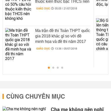
thuộc kiến thức bậc THCS nên
không khó
GIÁO DỤC
05:05 | 21/07/2018
Ma trận đề thi Toán THPT quốc
gia 2018 khác gì so với đề
minh họa và đề thi năm 2017
GIÁO DỤC
13:36 | 05/07/2018
CÙNG CHUYÊN MỤC
Cha mẹ không nên nghĩ