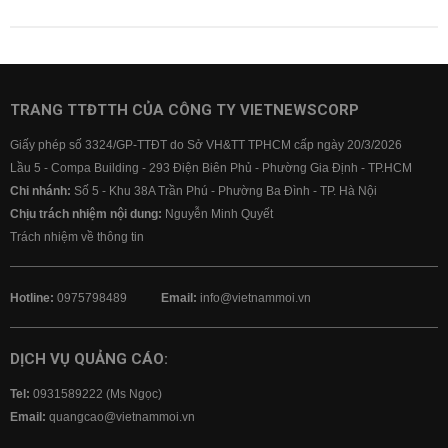
TRANG TTĐTTH CỦA CÔNG TY VIETNEWSCORP
Giấy phép số 3324/GP-TTĐT do Sở VH&TT TPHCM cấp ngày 20/3/2026
Lầu 5 - Compa Building - 293 Điện Biên Phủ - Phường Gia Định - TP.HCM
Chi nhánh:
Số 5 - Khu 38A Trần Phú - Phường Ba Đình - TP. Hà Nội
Chịu trách nhiệm nội dung:
Nguyễn Minh Quyết
Trách nhiệm về thông tin
Hotline:
0975798489
Email:
info@vietnammoi.vn
DỊCH VỤ QUẢNG CÁO:
Tel:
0931589222 (Ms Ngọc)
Email:
quangcao@vietnammoi.vn