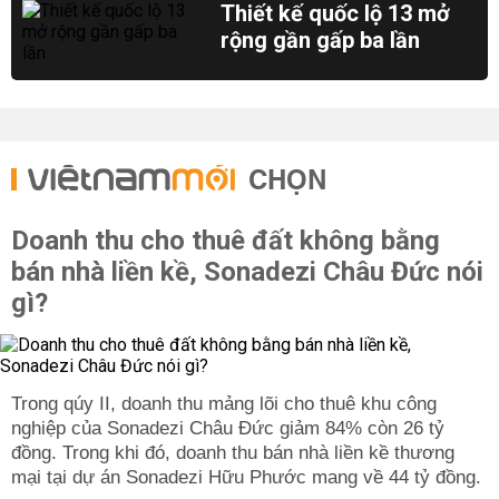
Thiết kế quốc lộ 13 mở
rộng gần gấp ba lần
CHỌN
Doanh thu cho thuê đất không bằng
bán nhà liền kề, Sonadezi Châu Đức nói
gì?
Trong qúy II, doanh thu mảng lõi cho thuê khu công
nghiệp của Sonadezi Châu Đức giảm 84% còn 26 tỷ
đồng. Trong khi đó, doanh thu bán nhà liền kề thương
mại tại dự án Sonadezi Hữu Phước mang về 44 tỷ đồng.