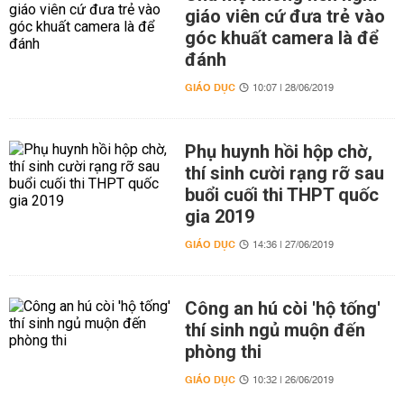
giáo viên cứ đưa trẻ vào
góc khuất camera là để
đánh
GIÁO DỤC
10:07 | 28/06/2019
Phụ huynh hồi hộp chờ,
thí sinh cười rạng rỡ sau
buổi cuối thi THPT quốc
gia 2019
GIÁO DỤC
14:36 | 27/06/2019
Công an hú còi 'hộ tống'
thí sinh ngủ muộn đến
phòng thi
GIÁO DỤC
10:32 | 26/06/2019