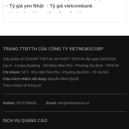
Tỷ giá yen Nhật
Tỷ giá vietcombank
Lịch cúp điện
Lãi suất ngân hàng
Lãi suất tiết kiệm
Lãi suất tiền gửi
Lãi suất ngân hàng Agribank
Lãi suất ngân hàng Sacombank
Lãi suất ngân hàng BIDV
TRANG TTĐTTH CỦA CÔNG TY VIETNEWSCORP
Lãi suất ngân hàng Vietinbank
Giấy phép số 3324/GP-TTĐT do Sở VH&TT TPHCM cấp ngày 20/3/2026
Lãi suất ngân hàng Vietcombank
Lầu 5 - Compa Building - 293 Điện Biên Phủ - Phường Gia Định - TP.HCM
Chi nhánh:
Số 5 - Khu 38A Trần Phú - Phường Ba Đình - TP. Hà Nội
Chịu trách nhiệm nội dung:
Nguyễn Minh Quyết
Trách nhiệm về thông tin
Hotline:
0975798489
Email:
info@vietnammoi.vn
DỊCH VỤ QUẢNG CÁO: