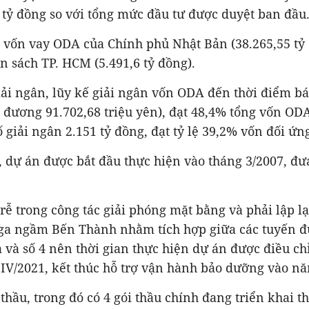
tỷ đồng so với tổng mức đầu tư được duyệt ban đầu
 vốn vay ODA của Chính phủ Nhật Bản (38.265,55 tỷ
n sách TP. HCM (5.491,6 tỷ đồng).
iải ngân, lũy kế giải ngân vốn ODA đến thời điểm bá
 đương 91.702,68 triệu yên), đạt 48,4% tổng vốn OD
 giải ngân 2.151 tỷ đồng, đạt tỷ lệ 39,2% vốn đối ứn
 dự án được bắt đầu thực hiện vào tháng 3/2007, đư
rễ trong công tác giải phóng mặt bằng và phải lập lại
 ga ngầm Bến Thành nhằm tích hợp giữa các tuyến đư
 3a và số 4 nên thời gian thực hiện dự án được điều c
IV/2021, kết thúc hỗ trợ vận hành bảo dưỡng vào n
 thầu, trong đó có 4 gói thầu chính đang triển khai th