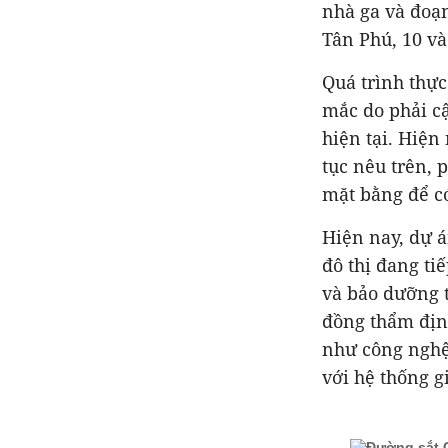
nhà ga và đoạ
Tân Phú, 10 và
Quá trình thực
mắc do phải cậ
hiện tại. Hiệ
tục nêu trên, 
mặt bằng để có
Hiện nay, dự á
đô thị đang ti
và bảo dưỡng t
đồng thẩm địn
như công nghệ 
với hệ thống g