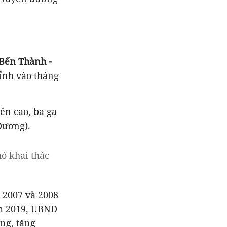
Bến Thành -
ỉnh vào tháng
ên cao, ba ga
Dương).
 2007 và 2008
ăm 2019, UBND
ng, tăng