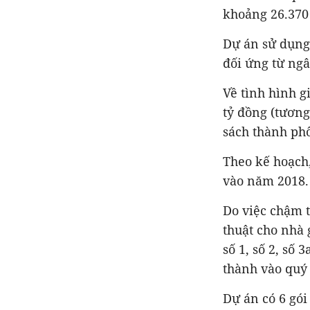
khoảng 26.370 
Dự án sử dụng
đối ứng từ ngâ
Về tình hình g
tỷ đồng (tương
sách thành phố
Theo kế hoạch,
vào năm 2018.
Do việc chậm t
thuật cho nhà
số 1, số 2, số
thành vào quý 
Dự án có 6 gói