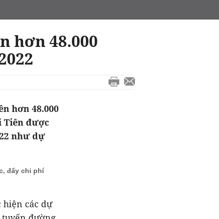
ốn hơn 48.000
 2022
lên hơn 48.000
i Tiên được
022 như dự
, đẩy chi phí
c hiện các dự
ó tuyến đường