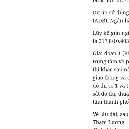
tăng hơn 21.77
Dự án sử dụng
(ADB), Ngân hà
Lũy kế giải 
là 217,8/10.403
Giai đoạn 1 (
trung tâm về p
thị khác sau n
giao thông và 
đô thị số 1 và 
sắt đô thị, th
tâm thành phố
Về lâu dài, sa
Tham Lương – 