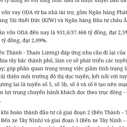
0 tỷ đồng so với tổng mức đầu tư được duyệt ban đầ
 vốn vay ODA từ ba nhà tài trợ, gồm Ngân hàng Phát
ng Tái thiết Đức (KfW) và Ngân hàng Đầu tư châu Â
ngân vốn ODA đến nay là 931,6/37.468 tỷ đồng, đạt 2,
 tỷ đồng, đạt 2,09%.
Bến Thành - Tham Lương) đáp ứng nhu cầu đi lại của
hía tây bắc thành phố, làm cơ sở phát triển các tuy
ày; góp phần quan trọng trong việc giảm tình trạng ù
cải thiện môi trường đô thị dọc tuyến; kết nối với t
tương lai là tuyến số 5, số 3b, số 4 và số 6 tạo nên 
uận lợi trung chuyển hành khách dọc theo trục đông - 
.
u khi hoàn thành đầu tư cả giai đoạn 2 (Bến Thành –
Bến xe Tây Ninh) và giai đoạn 3 (Bến xe Tây Ninh –