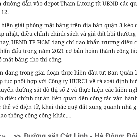
n đường dẫn vào depot Tham Lương từ UBND các qu
 12.
 hiện giải phóng mặt bằng trên địa bàn quận 3 kéo 
p nhật, điều chỉnh chính sách và giá đất bồi thường
n nay, UBND TP HCM đang chỉ đạo khẩn trương điều c
phấn đấu trong năm 2021 cơ bản hoàn thành công tá
 mặt bằng cho thi công.
n đang trong giai đoạn thực hiện đầu tư; Ban Quản 
ếp tục phối hợp với Công ty HURC1 về rà soát định 
uyến đường sắt đô thị số 2 và thực hiện các kiến ng
h điều chỉnh dự án liên quan đến công tác vận hàn
thẻ vé điện tử, khai thác quỹ đất xung quanh nhà ga
iao thông công cộng khác,...
>>
Đường sắt Cát Linh - Hà Đông: Độ