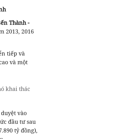
ành
Bến Thành -
m 2013, 2016
n tiếp và
cao và một
 duyệt vào
ức đầu tư sau
.890 tỷ đồng),