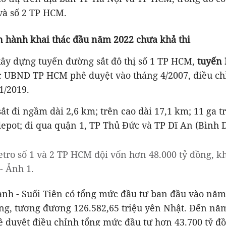
 và số 2 TP HCM.
n hành khai thác đầu năm 2022 chưa khả thi
xây dựng tuyến đường sắt đô thị số 1 TP HCM,
tuyến 
 UBND TP HCM phê duyệt vào tháng 4/2007, điều ch
1/2019.
t đi ngầm dài 2,6 km; trên cao dài 17,1 km; 11 ga tr
epot; đi qua quận 1, TP Thủ Đức và TP Dĩ An (Bình 
nh - Suối Tiên có tổng mức đầu tư ban đầu vào năm
đồng, tương đương 126.582,65 triệu yên Nhật. Đến n
 duyệt điều chỉnh tổng mức đầu tư hơn 43.700 tỷ đồ