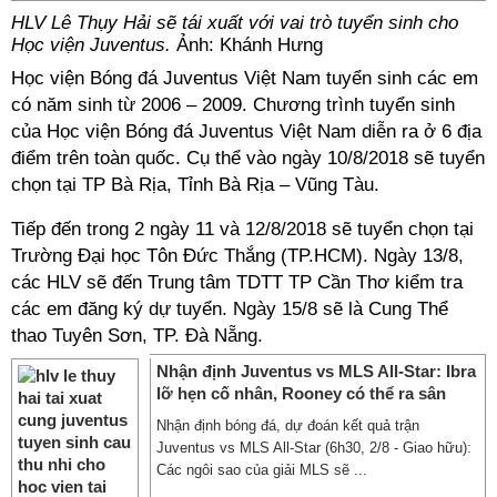
HLV Lê Thụy Hải sẽ tái xuất với vai trò tuyển sinh cho
Học viện Juventus.
Ảnh: Khánh Hưng
Học viện Bóng đá Juventus Việt Nam tuyển sinh các em
có năm sinh từ 2006 – 2009. Chương trình tuyển sinh
của Học viện Bóng đá Juventus Việt Nam diễn ra ở 6 địa
điểm trên toàn quốc. Cụ thể vào ngày 10/8/2018 sẽ tuyển
chọn tại TP Bà Rịa, Tỉnh Bà Rịa – Vũng Tàu.
Tiếp đến trong 2 ngày 11 và 12/8/2018 sẽ tuyển chọn tại
Trường Đại học Tôn Đức Thắng (TP.HCM). Ngày 13/8,
các HLV sẽ đến Trung tâm TDTT TP Cần Thơ kiểm tra
các em đăng ký dự tuyển. Ngày 15/8 sẽ là Cung Thể
thao Tuyên Sơn, TP. Đà Nẵng.
Nhận định Juventus vs MLS All-Star: Ibra
lỡ hẹn cố nhân, Rooney có thể ra sân
Nhận định bóng đá, dự đoán kết quả trận
Juventus vs MLS All-Star (6h30, 2/8 - Giao hữu):
Các ngôi sao của giải MLS sẽ ...