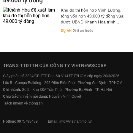
49.000 tỷ đồng
Khu đô thị hỗn hợp Vĩnh Lương,
tổng vốn hơn 49.000 tỷ đồng vừa
được UBND Khánh Hòa trình...
DỰ ÁN
8 giờ trước
TRANG TTĐTTH CỦA CÔNG TY VIETNEWSCORP
Giấy phép số 3324/GP-TTĐT do Sở VH&TT TPHCM cấp ngày 20/3/2026
Lầu 5 - Compa Building - 293 Điện Biên Phủ - Phường Gia Định - TP.HCM
Chi nhánh:
Số 5 - Khu 38A Trần Phú - Phường Ba Đình - TP. Hà Nội
Chịu trách nhiệm nội dung:
Nguyễn Minh Quyết
Trách nhiệm về thông tin
Hotline:
0975798489
Email:
info@vietnammoi.vn