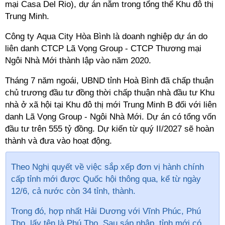
mại Casa Del Rio), dự án nằm trong tổng thể Khu đô thị
Trung Minh.
Công ty Aqua City Hòa Bình là
doanh nghiệp dự án
do
liên danh CTCP Lã Vọng Group - CTCP Thương mại
Ngôi Nhà Mới thành lập vào năm 2020.
Tháng 7 năm ngoái, UBND tỉnh Hoà Bình đã chấp thuận
chủ trương đầu tư đồng thời chấp thuận nhà đầu tư
Khu
nhà ở xã hội tại Khu đô thị mới Trung Minh B đối với
liên
danh Lã Vọng Group - Ngôi Nhà Mới.
Dự án có tổng vốn
đầu tư trên 555 tỷ đồng.
Dự kiến
từ quý II/2027 sẽ hoàn
thành và đưa vào hoạt động.
Theo Nghị quyết về việc sắp xếp đơn vị hành chính
cấp tỉnh mới được Quốc hội thông qua, kể từ ngày
12/6, cả nước còn 34 tỉnh, thành.
Trong đó, hợp nhất Hải Dương với
Vĩnh Phúc, Phú
Thọ, lấy tên là Phú Thọ. Sau sáp nhập, tỉnh mới có