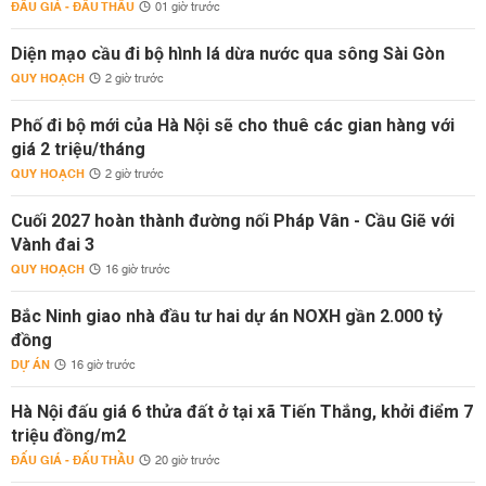
ĐẤU GIÁ - ĐẤU THẦU
01 giờ trước
Diện mạo cầu đi bộ hình lá dừa nước qua sông Sài Gòn
QUY HOẠCH
2 giờ trước
Phố đi bộ mới của Hà Nội sẽ cho thuê các gian hàng với
giá 2 triệu/tháng
QUY HOẠCH
2 giờ trước
Cuối 2027 hoàn thành đường nối Pháp Vân - Cầu Giẽ với
Vành đai 3
QUY HOẠCH
16 giờ trước
Bắc Ninh giao nhà đầu tư hai dự án NOXH gần 2.000 tỷ
đồng
DỰ ÁN
16 giờ trước
Hà Nội đấu giá 6 thửa đất ở tại xã Tiến Thắng, khởi điểm 7
triệu đồng/m2
ĐẤU GIÁ - ĐẤU THẦU
20 giờ trước