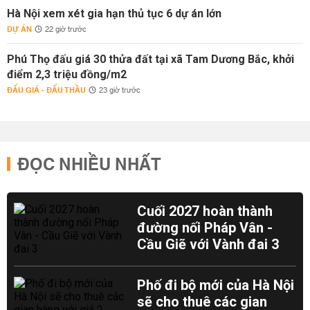
Hà Nội xem xét gia hạn thủ tục 6 dự án lớn
DỰ ÁN
22 giờ trước
Phú Thọ đấu giá 30 thửa đất tại xã Tam Dương Bắc, khởi
điểm 2,3 triệu đồng/m2
ĐẤU GIÁ - ĐẤU THẦU
23 giờ trước
ĐỌC NHIỀU NHẤT
Cuối 2027 hoàn thành
đường nối Pháp Vân -
Cầu Giẽ với Vành đai 3
Phố đi bộ mới của Hà Nội
sẽ cho thuê các gian