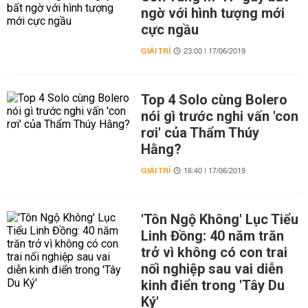
ngờ với hình tượng mới
cực ngầu
GIẢI TRÍ
23:00 | 17/06/2019
Top 4 Solo cùng Bolero
nói gì trước nghi vấn 'con
rơi' của Thẩm Thúy
Hằng?
GIẢI TRÍ
16:40 | 17/06/2019
'Tôn Ngộ Không' Lục Tiểu
Linh Đồng: 40 năm trăn
trở vì không có con trai
nối nghiệp sau vai diễn
kinh điển trong 'Tây Du
Ký'