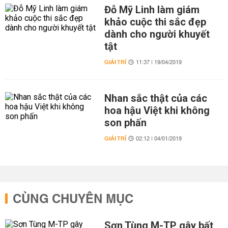
Đỗ Mỹ Linh làm giám
khảo cuộc thi sắc đẹp
dành cho người khuyết
tật
GIẢI TRÍ
11:37 | 19/04/2019
Nhan sắc thật của các
hoa hậu Việt khi không
son phấn
GIẢI TRÍ
02:12 | 04/01/2019
CÙNG CHUYÊN MỤC
Sơn Tùng M-TP gây bất