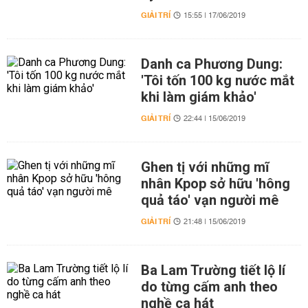
GIẢI TRÍ
15:55 | 17/06/2019
Danh ca Phương Dung:
'Tôi tốn 100 kg nước mắt
khi làm giám khảo'
GIẢI TRÍ
22:44 | 15/06/2019
Ghen tị với những mĩ
nhân Kpop sở hữu 'hông
quả táo' vạn người mê
GIẢI TRÍ
21:48 | 15/06/2019
Ba Lam Trường tiết lộ lí
do từng cấm anh theo
nghề ca hát