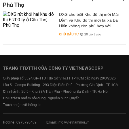
Phú Thọ
DXG cho biết Khu đô thị mới Mái
Dầm và Khu đô thị mới tại xã Bá
Hiến không còn phù hợp với...
CHỦ ĐẦU TƯ
20 giờ trước
TRANG TTĐTTH CỦA CÔNG TY VIETNEWSCORP
Giấy phép số 3324/GP-TTĐT do Sở VH&TT TPHCM cấp ngày 20/3/2026
Lầu 5 - Compa Building - 293 Điện Biên Phủ - Phường Gia Định - TP.HCM
Chi nhánh:
Số 5 - Khu 38A Trần Phú - Phường Ba Đình - TP. Hà Nội
Chịu trách nhiệm nội dung:
Nguyễn Minh Quyết
Trách nhiệm về thông tin
Hotline:
0975798489
Email:
info@vietnammoi.vn