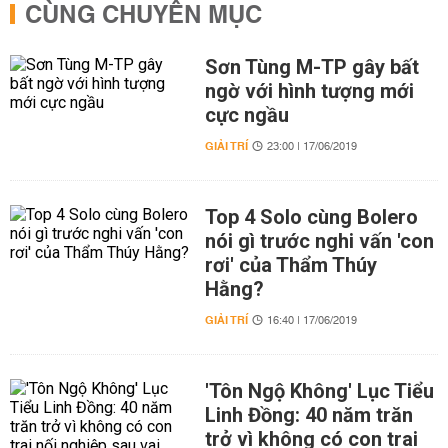
CÙNG CHUYÊN MỤC
Sơn Tùng M-TP gây bất
ngờ với hình tượng mới
cực ngầu
GIẢI TRÍ
23:00 | 17/06/2019
Top 4 Solo cùng Bolero
nói gì trước nghi vấn 'con
rơi' của Thẩm Thúy
Hằng?
GIẢI TRÍ
16:40 | 17/06/2019
'Tôn Ngộ Không' Lục Tiểu
Linh Đồng: 40 năm trăn
trở vì không có con trai