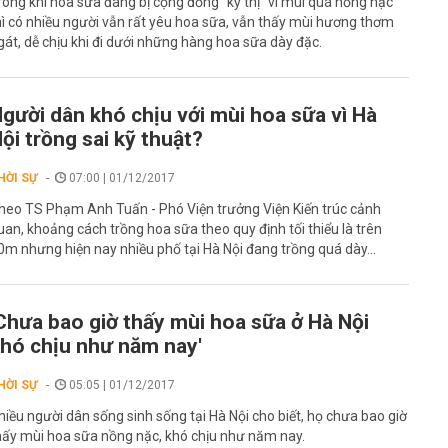
rong khi hoa sữa đang bị cộng đồng "kỳ thị" vì mùi quá nồng nặc
hì có nhiều người vẫn rất yêu hoa sữa, vẫn thấy mùi hương thơm
gát, dễ chịu khi đi dưới những hàng hoa sữa dày đặc.
gười dân khó chịu với mùi hoa sữa vì Hà
ội trồng sai kỹ thuật?
HỜI SỰ
07:00 | 01/12/2017
heo TS Phạm Anh Tuấn - Phó Viện trưởng Viện Kiến trúc cảnh
uan, khoảng cách trồng hoa sữa theo quy định tối thiểu là trên
0m nhưng hiện nay nhiều phố tại Hà Nội đang trồng quá dày...
Chưa bao giờ thấy mùi hoa sữa ở Hà Nội
hó chịu như năm nay'
HỜI SỰ
05:05 | 01/12/2017
hiều người dân sống sinh sống tại Hà Nội cho biết, họ chưa bao giờ
hấy mùi hoa sữa nồng nặc, khó chịu như năm nay.