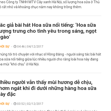
heo Công ty TNHH MTV Cây xanh Hà Nội, số lượng hoa sữa ở Thủ
ô rất nhỏ và khoảng chục năm nay không trồng thêm.
ác giả bài hát Hoa sữa nổi tiếng: ‘Hoa sữa
ượng trưng cho tình yêu trong sáng, ngọt
gào’
HỜI SỰ
04:46 | 04/12/2017
húng tôi trò chuyện với nhạc sĩ Hồng Đăng - người sáng tác bài hát
oa sữa nổi tiếng giữa lúc nhiều người cho rằng loài hoa này đang
ỏa mùi "khó chịu" ở Hà Nội.
hiều người vẫn thấy mùi hương dễ chịu,
hơm ngát khi đi dưới những hàng hoa sữa
ày đặc
HỜI SỰ
03:52 | 02/12/2017