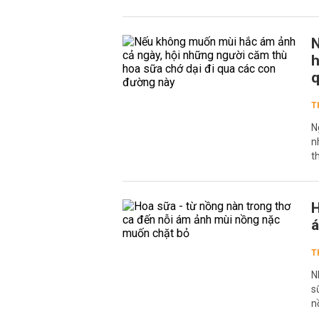
N
h
q
T
N
n
t
H
á
T
N
s
n