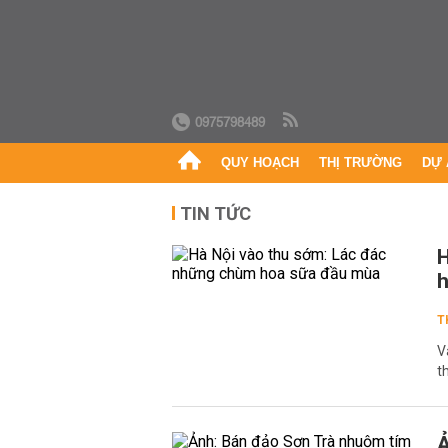
0975798489
QUY HOẠCH
THỊ TRƯỜNG
DỰ 
TIN TỨC
H
h
T
V
t
Ả