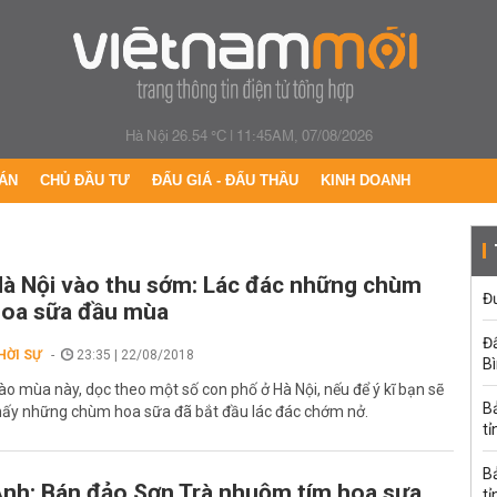
Hà Nội 26.54 °C
|
11:45AM, 07/08/2026
ÁN
CHỦ ĐẦU TƯ
ĐẤU GIÁ - ĐẤU THẦU
KINH DOANH
à Nội vào thu sớm: Lác đác những chùm
Đư
oa sữa đầu mùa
Đấ
HỜI SỰ
23:35 | 22/08/2018
B
ào mùa này, dọc theo một số con phố ở Hà Nội, nếu để ý kĩ bạn sẽ
B
hấy những chùm hoa sữa đã bắt đầu lác đác chớm nở.
tỉ
B
nh: Bán đảo Sơn Trà nhuộm tím hoa sưa
tỉ