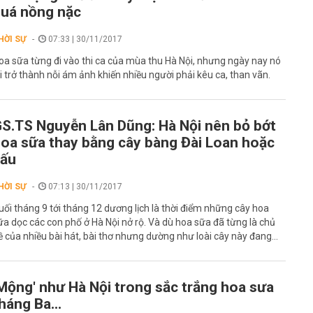
uá nồng nặc
HỜI SỰ
07:33 | 30/11/2017
oa sữa từng đi vào thi ca của mùa thu Hà Nội, nhưng ngày nay nó
ại trở thành nỗi ám ảnh khiến nhiều người phải kêu ca, than vãn.
S.TS Nguyễn Lân Dũng: Hà Nội nên bỏ bớt
oa sữa thay bằng cây bàng Đài Loan hoặc
sấu
HỜI SỰ
07:13 | 30/11/2017
uối tháng 9 tới tháng 12 dương lịch là thời điểm những cây hoa
ữa dọc các con phố ở Hà Nội nở rộ. Và dù hoa sữa đã từng là chủ
ề của nhiều bài hát, bài thơ nhưng dường như loài cây này đang...
Mộng' như Hà Nội trong sắc trắng hoa sưa
háng Ba...