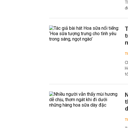
T
đ
T
t
n
T
C
H
t
N
t
d
T