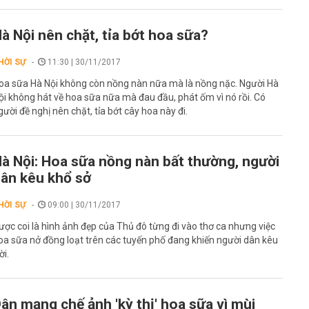
à Nội nên chặt, tỉa bớt hoa sữa?
HỜI SỰ
11:30 | 30/11/2017
oa sữa Hà Nội không còn nồng nàn nữa mà là nồng nặc. Người Hà
ội không hát về hoa sữa nữa mà đau đầu, phát ốm vì nó rồi. Có
gười đề nghị nên chặt, tỉa bớt cây hoa này đi.
à Nội: Hoa sữa nồng nàn bất thường, người
ân kêu khổ sở
HỜI SỰ
09:00 | 30/11/2017
ược coi là hình ảnh đẹp của Thủ đô từng đi vào thơ ca nhưng việc
oa sữa nở đồng loạt trên các tuyến phố đang khiến người dân kêu
ời.
ân mạng chế ảnh 'kỳ thị' hoa sữa vì mùi