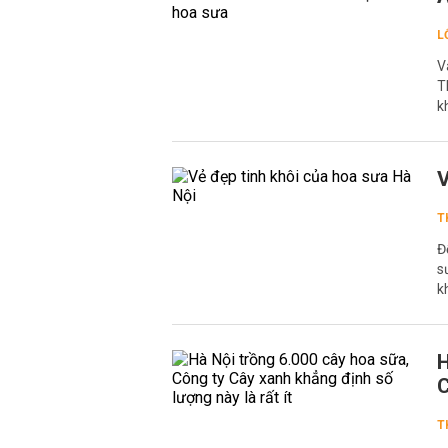
L
V
T
k
V
T
Đ
s
k
H
C
T