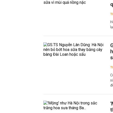
q
T
H
l
G
h
T
C
s
đ
'
t