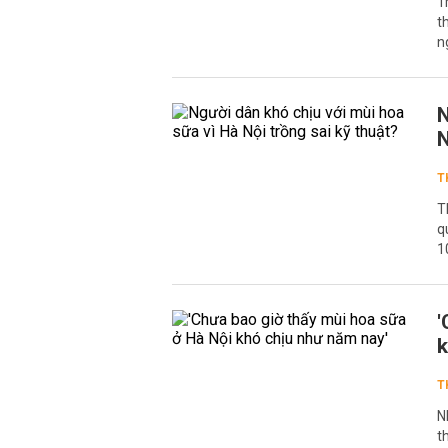
T
t
n
N
N
T
T
q
1
'
k
T
N
t