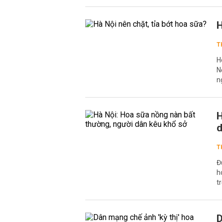
H
T
H
N
n
H
d
T
Đ
h
tr
D