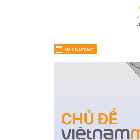
L
T
v
TÌM THEO NGÀY