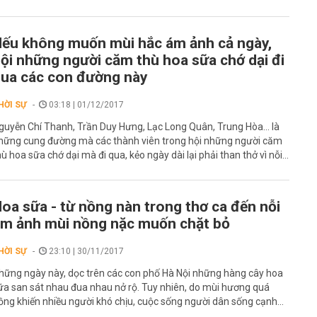
ếu không muốn mùi hắc ám ảnh cả ngày,
ội những người căm thù hoa sữa chớ dại đi
ua các con đường này
HỜI SỰ
03:18 | 01/12/2017
guyễn Chí Thanh, Trần Duy Hưng, Lạc Long Quân, Trung Hòa... là
hững cung đường mà các thành viên trong hội những người căm
hù hoa sữa chớ dại mà đi qua, kẻo ngày dài lại phải than thở vì nỗi...
oa sữa - từ nồng nàn trong thơ ca đến nỗi
m ảnh mùi nồng nặc muốn chặt bỏ
HỜI SỰ
23:10 | 30/11/2017
hững ngày này, dọc trên các con phố Hà Nội những hàng cây hoa
ữa san sát nhau đua nhau nở rộ. Tuy nhiên, do mùi hương quá
ồng khiến nhiều người khó chịu, cuộc sống người dân sống cạnh...