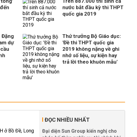
 tống'
Trên 887.000 thí sinh cả
 đến
nước bắt đầu kỳ thi THPT
quốc gia 2019
c Đặng
Thứ trưởng Bộ Giáo dục:
ham dự
'Đề thi THPT quốc gia
y cầu
2019 không nặng về ghi
inh
nhớ số liệu, sự kiện hay
trả lời theo khuôn mẫu'
ĐỌC NHIỀU NHẤT
Đại diện Sun Group kiến nghị cho