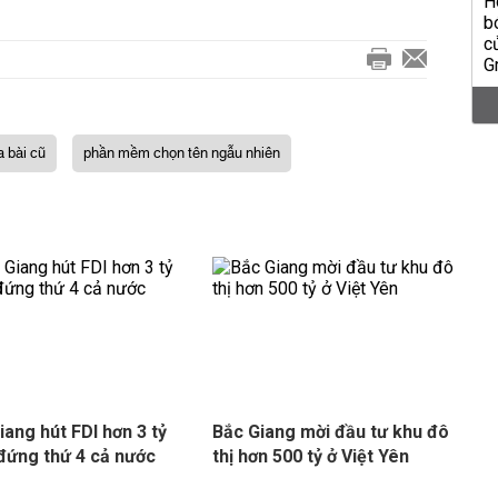
a bài cũ
phần mềm chọn tên ngẫu nhiên
iang hút FDI hơn 3 tỷ
Bắc Giang mời đầu tư khu đô
đứng thứ 4 cả nước
thị hơn 500 tỷ ở Việt Yên