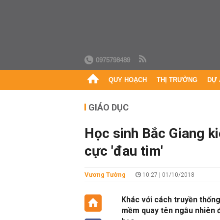
0975798489
QUY HOẠCH
THỊ TRƯỜNG
DỰ 
GIÁO DỤC
Học sinh Bắc Giang ki
cực 'đau tim'
Vương Tường
10:27 | 01/10/2018
Khác với cách truyền thống
mềm quay tên ngẫu nhiên để