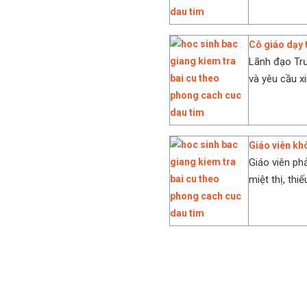
Cô giáo dạy t
Lãnh đạo Tr
và yêu cầu xi
Giáo viên kh
Giáo viên ph
miệt thị, thi