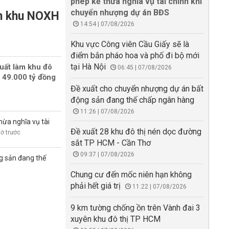
phép kế thừa nghĩa vụ tài chính khi
chuyển nhượng dự án BĐS
àm khu NOXH
14:54 | 07/08/2026
Khu vực Công viên Cầu Giấy sẽ là
điểm bắn pháo hoa và phố đi bộ mới
tại Hà Nội
uất làm khu đô
06:45 | 07/08/2026
 49.000 tỷ đồng
Đề xuất cho chuyển nhượng dự án bất
động sản đang thế chấp ngân hàng
11:26 | 07/08/2026
hừa nghĩa vụ tài
Đề xuất 28 khu đô thị nén dọc đường
iờ trước
sắt TP HCM - Cần Thơ
09:37 | 07/08/2026
g sản đang thế
Chung cư đến mốc niên hạn không
phải hết giá trị
11:22 | 07/08/2026
9 km tường chống ồn trên Vành đai 3
xuyên khu đô thị TP HCM