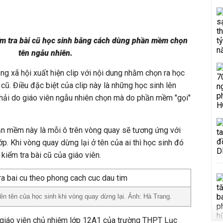
iểm tra bài cũ học sinh bằng cách dùng phần mềm chọn
tên ngẫu nhiên.
g xã hội xuất hiện clip với nội dung nhằm chọn ra học
 cũ. Điều đặc biệt của clip này là những học sinh lên
phải do giáo viên ngẫu nhiên chọn mà do phần mềm "gọi"
n mềm này là mỗi ô trên vòng quay sẽ tương ứng với
ớp. Khi vòng quay dừng lại ở tên của ai thì học sinh đó
 kiểm tra bài cũ của giáo viên.
n tên của học sinh khi vòng quay dừng lại. Ảnh: Hà Trang.
o giáo viên chủ nhiệm lớp 12A1 của trường THPT Lục