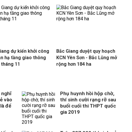
iang dự kiến khởi công
Bắc Giang duyệt quy hoạch
án hạ tầng giao thông
KCN Yên Sơn - Bắc Lũng mở
 tháng 11
rộng hơn 184 ha
 nghĩ
Phụ huynh hồi hộp chờ,
rẻ vào
thí sinh cười rạng rỡ sau
là để
buổi cuối thi THPT quốc
gia 2019