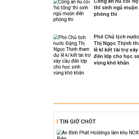
Công an hú còi 'hộ
thí sinh ngủ muộn
phòng thi
Phó Chủ tịch nướ
Thị Ngọc Thịnh t
lễ kí kết tài trợ xâ
đến lớp cho học s
vùng khó khăn
TIN GIỜ CHÓT