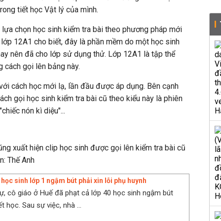
rong tiết học Vật lý của mình.
 lựa chọn học sinh kiểm tra bài theo phương pháp mới
- lớp 12A1 cho biết, đây là phần mềm do một học sinh
hay nên đã cho lớp sử dụng thử. Lớp 12A1 là tập thể
g cách gọi lên bảng này.
với cách học mới lạ, lần đầu được áp dụng. Bên cạnh
ách gọi học sinh kiểm tra bài cũ theo kiểu này là phiên
chiếc nón kì diệu"...
ng xuất hiện clip học sinh được gọi lên kiểm tra bài cũ
ồn: Thế Anh
học sinh lớp 1 ngậm bút phải xin lỗi phụ huynh
tự, cô giáo ở Huế đã phạt cả lớp 40 học sinh ngậm bút
ết học. Sau sự việc, nhà ...