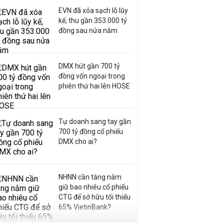
EVN đã xóa sạch lỗ lũy
kế, thu gần 353.000 tỷ
đồng sau nửa năm
DMX hút gần 700 tỷ
đồng vốn ngoại trong
phiên thứ hai lên HOSE
Tự doanh sang tay gần
700 tỷ đồng cổ phiếu
DMX cho ai?
NHNN cần tăng nắm
giữ bao nhiêu cổ phiếu
CTG để sở hữu tối thiểu
65% VietinBank?