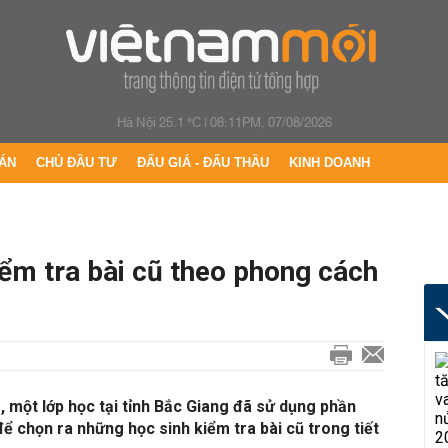
Hà Nội 25.1 °C
|
08:11PM, 07/08/2026
ÁN
CHỦ ĐẦU TƯ
ĐẤU GIÁ - ĐẤU THẦU
KINH DOANH
ểm tra bài cũ theo phong cách
, một lớp học tại tỉnh Bắc Giang đã sử dụng phần
 chọn ra những học sinh kiểm tra bài cũ trong tiết