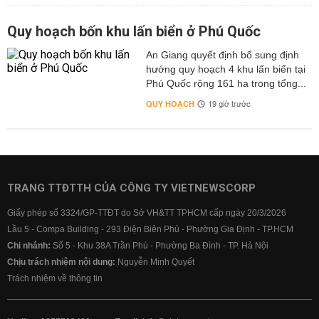
Quy hoạch bốn khu lấn biển ở Phú Quốc
An Giang quyết định bổ sung định
hướng quy hoạch 4 khu lấn biển tại
Phú Quốc rộng 161 ha trong tổng...
QUY HOẠCH
19 giờ trước
TRANG TTĐTTH CỦA CÔNG TY VIETNEWSCORP
Giấy phép số 3324/GP-TTĐT do Sở VH&TT TPHCM cấp ngày 20/3/2026
Lầu 5 - Compa Building - 293 Điện Biên Phủ - Phường Gia Định - TP.HCM
Chi nhánh:
Số 5 - Khu 38A Trần Phú - Phường Ba Đình - TP. Hà Nội
Chịu trách nhiệm nội dung:
Nguyễn Minh Quyết
Trách nhiệm về thông tin