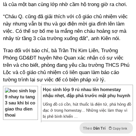
là của một bạn cùng lớp nhờ cầm hộ trong giờ ra chơi.
“Cháu Q. cũng đã giải thích với cô giáo chủ nhiệm việc
này nhưng vẫn bị thu và gọi điện mời gia đình lên làm
việc. Có thể sợ bố mẹ la mắng nên cháu hoảng sợ mà
nhảy từ tầng 3 của trường xuống đất”, anh Kiên nói.
Trao đổi với báo chí, bà Trần Thị Kim Liên, Trưởng
Phòng GD&ĐT huyện Nho Quan xác nhận có sự việc
trên và cho biết, phòng đang yêu cầu trường THCS Phú
Lộc và cô giáo chủ nhiệm có liên quan làm báo cáo
tường trình lại sự việc để có biện pháp xử lý.
Học sinh lớp 9 rủ nhau lên homestay
nhậu nhẹt, đập phá trước mặt phụ huynh
Uống đồ có cồn, hút thuốc lá điện tử, phá hỏng đồ
đạc ở trong homestay... Những việc làm thay vì
bị phê bình khiển ...
Theo
Dân Trí
Copy link