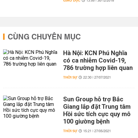
GIÁO DỤC
13:55 | 30/12/2018
CÙNG CHUYÊN MỤC
Hà Nội: KCN Phú Nghĩa
có ca nhiễm Covid-19,
786 trường hợp liên quan
THỜI SỰ
22:30 | 27/07/2021
Sun Group hỗ trợ Bắc
Giang lắp đặt Trung tâm
Hồi sức tích cực quy mô
100 giường bệnh
THỜI SỰ
15:21 | 27/05/2021