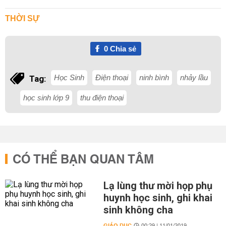
THỜI SỰ
0
Chia sẻ
Học Sinh
Điện thoại
ninh bình
nhảy lầu
Tag:
học sinh lớp 9
thu điện thoại
CÓ THỂ BẠN QUAN TÂM
Lạ lùng thư mời họp phụ
huynh học sinh, ghi khai
sinh không cha
GIÁO DỤC