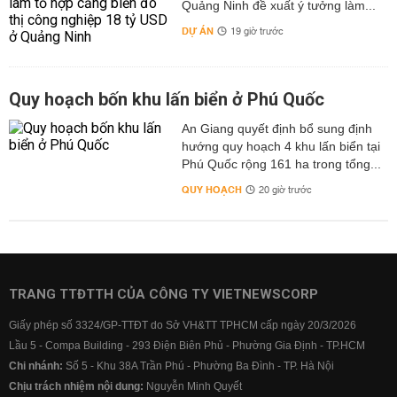
Quảng Ninh đề xuất ý tưởng làm...
DỰ ÁN
19 giờ trước
Quy hoạch bốn khu lấn biển ở Phú Quốc
An Giang quyết định bổ sung định
hướng quy hoạch 4 khu lấn biển tại
Phú Quốc rộng 161 ha trong tổng...
QUY HOẠCH
20 giờ trước
TRANG TTĐTTH CỦA CÔNG TY VIETNEWSCORP
Giấy phép số 3324/GP-TTĐT do Sở VH&TT TPHCM cấp ngày 20/3/2026
Lầu 5 - Compa Building - 293 Điện Biên Phủ - Phường Gia Định - TP.HCM
Chi nhánh:
Số 5 - Khu 38A Trần Phú - Phường Ba Đình - TP. Hà Nội
Chịu trách nhiệm nội dung:
Nguyễn Minh Quyết