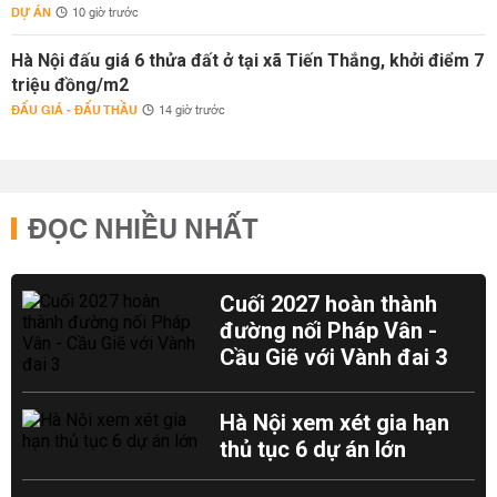
DỰ ÁN
10 giờ trước
Hà Nội đấu giá 6 thửa đất ở tại xã Tiến Thắng, khởi điểm 7
triệu đồng/m2
ĐẤU GIÁ - ĐẤU THẦU
14 giờ trước
ĐỌC NHIỀU NHẤT
Cuối 2027 hoàn thành
đường nối Pháp Vân -
Cầu Giẽ với Vành đai 3
Hà Nội xem xét gia hạn
thủ tục 6 dự án lớn