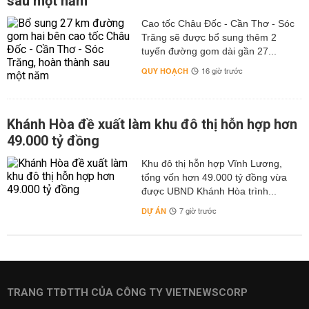
sau một năm
Cao tốc Châu Đốc - Cần Thơ - Sóc
Trăng sẽ được bổ sung thêm 2
tuyến đường gom dài gần 27...
QUY HOẠCH
16 giờ trước
Khánh Hòa đề xuất làm khu đô thị hỗn hợp hơn
49.000 tỷ đồng
Khu đô thị hỗn hợp Vĩnh Lương,
tổng vốn hơn 49.000 tỷ đồng vừa
được UBND Khánh Hòa trình...
DỰ ÁN
7 giờ trước
TRANG TTĐTTH CỦA CÔNG TY VIETNEWSCORP