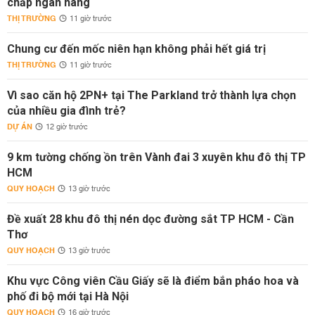
chấp ngân hàng
THỊ TRƯỜNG
11 giờ trước
Chung cư đến mốc niên hạn không phải hết giá trị
THỊ TRƯỜNG
11 giờ trước
Vì sao căn hộ 2PN+ tại The Parkland trở thành lựa chọn
của nhiều gia đình trẻ?
DỰ ÁN
12 giờ trước
9 km tường chống ồn trên Vành đai 3 xuyên khu đô thị TP
HCM
QUY HOẠCH
13 giờ trước
Đề xuất 28 khu đô thị nén dọc đường sắt TP HCM - Cần
Thơ
QUY HOẠCH
13 giờ trước
Khu vực Công viên Cầu Giấy sẽ là điểm bắn pháo hoa và
phố đi bộ mới tại Hà Nội
QUY HOẠCH
16 giờ trước