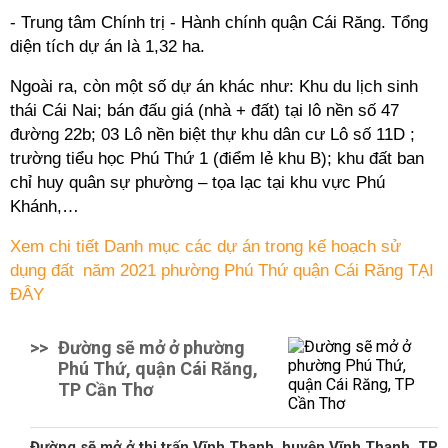
- Trung tâm Chính trị - Hành chính quận Cái Răng. Tổng
diện tích dự án là 1,32 ha.
Ngoài ra, còn một số dự án khác như: Khu du lịch sinh
thái Cái Nai; bán đấu giá (nhà + đất) tại lô nền số 47
đường 22b; 03 Lô nền biệt thự khu dân cư Lô số 11D ;
trường tiểu học Phú Thứ 1 (điểm lẻ khu B); khu đất ban
chỉ huy quân sự phường – tọa lạc tại khu vực Phú
Khánh,…
Xem chi tiết Danh mục các dự án trong kế hoạch sử
dụng đất năm 2021 phường Phú Thứ quận Cái Răng TẠI
ĐÂY
>>
Đường sẽ mở ở phường
Phú Thứ, quận Cái Răng,
TP Cần Thơ
Đường sẽ mở ở thị trấn Vĩnh Thạnh, huyện Vĩnh Thạnh, TP