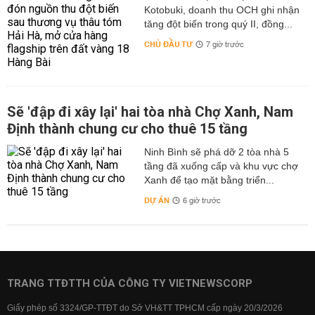
Kotobuki, doanh thu OCH ghi nhận
tăng đột biến trong quý II, đồng...
CHỦ ĐẦU TƯ
7 giờ trước
Sẽ 'đập đi xây lại' hai tòa nhà Chợ Xanh, Nam
Định thành chung cư cho thuê 15 tầng
Ninh Bình sẽ phá dỡ 2 tòa nhà 5
tầng đã xuống cấp và khu vực chợ
Xanh để tạo mặt bằng triển...
DỰ ÁN
6 giờ trước
TRANG TTĐTTH CỦA CÔNG TY VIETNEWSCORP
Giấy phép số 3324/GP-TTĐT do Sở VH&TT TPHCM cấp ngày 20/3/2026