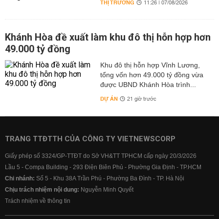
THỊ TRƯỜNG
11:26 | 07/08/2026
Khánh Hòa đề xuất làm khu đô thị hỗn hợp hơn
49.000 tỷ đồng
Khu đô thị hỗn hợp Vĩnh Lương,
tổng vốn hơn 49.000 tỷ đồng vừa
được UBND Khánh Hòa trình...
DỰ ÁN
21 giờ trước
TRANG TTĐTTH CỦA CÔNG TY VIETNEWSCORP
Giấy phép số 3324/GP-TTĐT do Sở VH&TT TPHCM cấp ngày 20/3/2026
Lầu 5 - Compa Building - 293 Điện Biên Phủ - Phường Gia Định - TP.HCM
Chi nhánh:
Số 5 - Khu 38A Trần Phú - Phường Ba Đình - TP. Hà Nội
Chịu trách nhiệm nội dung:
Nguyễn Minh Quyết
Trách nhiệm về thông tin