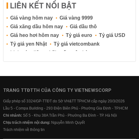
LIÊN KẾT NỔI BẬT
Giá vàng hôm nay
Giá vàng 9999
Giá xăng dầu hôm nay
Giá dầu thô
Giá heo hơi hôm nay
Tỷ giá euro
Tỷ giá USD
Tỷ giá yen Nhật
Tỷ giá vietcombank
Lịch cúp điện
Lãi suất ngân hàng
Lãi suất tiết kiệm
Lãi suất tiền gửi
Lãi suất ngân hàng Agribank
Lãi suất ngân hàng Sacombank
Lãi suất ngân hàng BIDV
TRANG TTĐTTH CỦA CÔNG TY VIETNEWSCORP
Lãi suất ngân hàng Vietinbank
Giấy phép số 3324/GP-TTĐT do Sở VH&TT TPHCM cấp ngày 20/3/2026
Lãi suất ngân hàng Vietcombank
Lầu 5 - Compa Building - 293 Điện Biên Phủ - Phường Gia Định - TP.HCM
Chi nhánh:
Số 5 - Khu 38A Trần Phú - Phường Ba Đình - TP. Hà Nội
Chịu trách nhiệm nội dung:
Nguyễn Minh Quyết
Trách nhiệm về thông tin