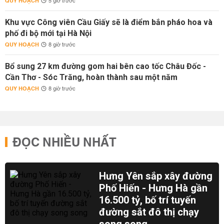
QUY HOẠCH
5 giờ trước
Khu vực Công viên Cầu Giấy sẽ là điểm bắn pháo hoa và
phố đi bộ mới tại Hà Nội
QUY HOẠCH
8 giờ trước
Bổ sung 27 km đường gom hai bên cao tốc Châu Đốc -
Cần Thơ - Sóc Trăng, hoàn thành sau một năm
QUY HOẠCH
8 giờ trước
ĐỌC NHIỀU NHẤT
Hưng Yên sắp xây đường
Phố Hiến - Hưng Hà gần
16.500 tỷ, bố trí tuyến
đường sắt đô thị chạy