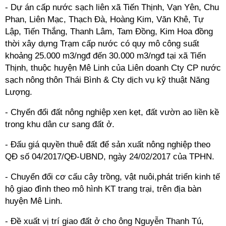
- Dự án cấp nước sạch liên xã Tiến Thịnh, Vạn Yên, Chu
Phan, Liên Mạc, Thạch Đà, Hoàng Kim, Văn Khê, Tự
Lập, Tiến Thắng, Thanh Lâm, Tam Đồng, Kim Hoa đồng
thời xây dựng Trạm cấp nước có quy mô công suất
khoảng 25.000 m3/ngđ đến 30.000 m3/ngđ tại xã Tiến
Thịnh, thuộc huyện Mê Linh của Liên doanh Cty CP nước
sạch nông thôn Thái Bình & Cty dịch vụ kỹ thuật Năng
Lượng.
- Chyển đổi đất nông nghiệp xen kẹt, đất vườn ao liền kề
trong khu dân cư sang đất ở.
- Đấu giá quyền thuê đất để sản xuất nông nghiệp theo
QĐ số 04/2017/QĐ-UBND, ngày 24/02/2017 của TPHN.
- Chuyển đổi cơ cấu cây trồng, vật nuôi,phát triển kinh tế
hộ giao đình theo mô hình KT trang trại, trên địa bàn
huyện Mê Linh.
- Đề xuất vị trí giao đất ở cho ông Nguyễn Thanh Tú,