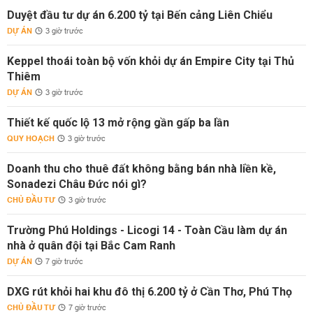
Duyệt đầu tư dự án 6.200 tỷ tại Bến cảng Liên Chiểu
DỰ ÁN
3 giờ trước
Keppel thoái toàn bộ vốn khỏi dự án Empire City tại Thủ
Thiêm
DỰ ÁN
3 giờ trước
Thiết kế quốc lộ 13 mở rộng gần gấp ba lần
QUY HOẠCH
3 giờ trước
Doanh thu cho thuê đất không bằng bán nhà liền kề,
Sonadezi Châu Đức nói gì?
CHỦ ĐẦU TƯ
3 giờ trước
Trường Phú Holdings - Licogi 14 - Toàn Cầu làm dự án
nhà ở quân đội tại Bắc Cam Ranh
DỰ ÁN
7 giờ trước
DXG rút khỏi hai khu đô thị 6.200 tỷ ở Cần Thơ, Phú Thọ
CHỦ ĐẦU TƯ
7 giờ trước