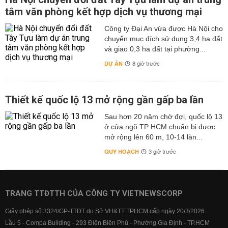
tâm văn phòng kết hợp dịch vụ thương mại
Công ty Đại An vừa được Hà Nội cho
chuyển mục đích sử dụng 3,4 ha đất
và giao 0,3 ha đất tại phường...
DỰ ÁN
8 giờ trước
Thiết kế quốc lộ 13 mở rộng gần gấp ba lần
Sau hơn 20 năm chờ đợi, quốc lộ 13
ở cửa ngõ TP HCM chuẩn bị được
mở rộng lên 60 m, 10-14 làn...
QUY HOẠCH
3 giờ trước
TRANG TTĐTTH CỦA CÔNG TY VIETNEWSCORP
Giấy phép số 3324/GP-TTĐT do Sở VH&TT TPHCM cấp ngày 20/3/2026
Lầu 5 - Compa Building - 293 Điện Biên Phủ - Phường Gia Định - TP.HCM