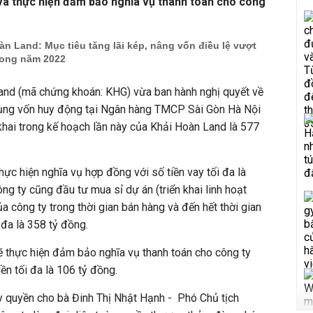
 và thực hiện đảm bảo nghĩa vụ thanh toán cho công
 Land: Mục tiêu tăng lãi kép, nâng vốn điều lệ vượt
rong năm 2022
nd (mã chứng khoán: KHG) vừa ban hành nghị quyết về
 dụng vốn huy động tại Ngân hàng TMCP Sài Gòn Hà Nội
khai trong kế hoạch lần này của Khải Hoàn Land là 577
ực hiện nghĩa vụ hợp đồng với số tiền vay tối đa là
ng ty cũng đầu tư mua sỉ dự án (triển khai linh hoạt
a công ty trong thời gian bán hàng và đến hết thời gian
 đa là 358 tỷ đồng.
ẽ thực hiện đảm bảo nghĩa vụ thanh toán cho công ty
ền tối đa là 106 tỷ đồng.
y quyền cho bà Đinh Thị Nhật Hạnh - Phó Chủ tịch