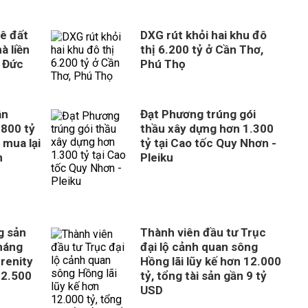
ê đất
DXG rút khỏi hai khu đô
à liền
thị 6.200 tỷ ở Cần Thơ,
 Đức
Phú Thọ
ân
Đạt Phương trúng gói
800 tỷ
thầu xây dựng hơn 1.300
 mua lại
tỷ tại Cao tốc Quy Nhơn -
n
Pleiku
g sản
Thành viên đầu tư Trục
tháng
đại lộ cảnh quan sông
erenity
Hồng lãi lũy kế hơn 12.000
 2.500
tỷ, tổng tài sản gần 9 tỷ
USD