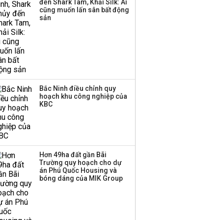
đến Shark Tam, Khải Silk: Ai
sản đảm bảo trái phiếu
cũng muốn lấn sân bất động
sản
Bắc Ninh điều chỉnh quy
hoạch khu công nghiệp của
KBC
Hơn 49ha đất gần Bãi
Trường quy hoạch cho dự
án Phú Quốc Housing và
bóng dáng của MIK Group