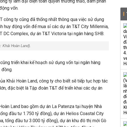
ng ty làm đại diện toàn quyền thương thảo, đàm phán
 động vốn.
QT công ty cũng đã thống nhất thông qua việc sử dụng
h huy động vốn để mua sỉ các dự án T&T City Millennia,
T DC Complex, dự án T&T Victoria tại ngân hàng SHB.
n:
Khải Hoàn Land
).
cũng triển khai kế hoạch sử dụng vốn tại ngân hàng
ỷ đồng.
 của Khải Hoàn Land, công ty cho biết sẽ tiếp tục hợp tác
 lớn, đặc biệt là Tập đoàn T&T để triển khai các dự án
 Hoàn Land bao gồm dự án La Patenza tại huyện Nhà
ổng đầu tư 1.750 tỷ đồng), dự án Helios Coastal City
a, tổng đầu tư 3.000 tỷ đồng), dự án khu đô thị mới Gò