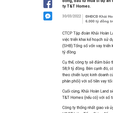
đồng, đầu tư mua sỉ dự án
ty T&T Homes.
30/03/2022
ĐHĐCĐ Khải Hoàn
6.000 tỷ đồng t
CTCP Tập đoàn Khải Hoàn La
việc triển khai kế hoạch sử
(SHB).Tổng số vốn vay triển 
tỷ đồng.
Cụ thể, công ty sẽ đảm bảo th
58,9 tỷ đồng. Bên cạnh đó, cô
theo chiến lược kinh doanh củ
phân phối) với số tiền vay tối
Cuối cùng, Khải Hoàn Land s
T&T Homes (nếu có) với số ti
Công ty thống nhất giao và ủ