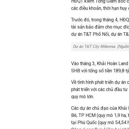
HĐQT kiêm Tổng Giám đốc cô
các điều khoản, thời hạn huy
Trước đó, trong tháng 4, HĐ
tài sản bảo đảm cho mục đíc
dự án T&T Phố Nối, dự án T&
Dự án T&T City Millennia. (Nguồ
Vào tháng 3, Khải Hoàn Land 
SHB với tổng số tiền 189,8 t
Về tình hình phát triển dự án
phát triển với các chủ đầu tư
quy mô lớn.
Các dự án chủ đạo của Khải
Bè, TP HCM (quy mô 1,9 ha, t
tại Phú Quốc (quy mô 54,54 h