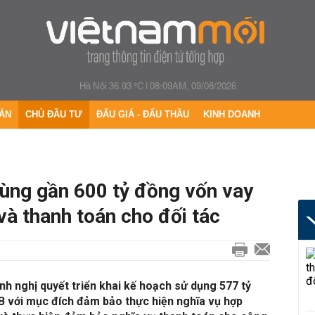
Hà Nội 36.93 °C
|
08:09AM, 09/08/2026
ÁN
CHỦ ĐẦU TƯ
ĐẤU GIÁ - ĐẤU THẦU
KINH DOANH
dùng gần 600 tỷ đồng vốn vay
à thanh toán cho đối tác
h nghị quyết triển khai kế hoạch sử dụng 577 tỷ
B với mục đích đảm bảo thực hiện nghĩa vụ hợp