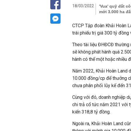
18/03/2022
'Vua' quỹ đất c
mới 3.000 ha đ
CTCP Tập đoàn Khải Hoàn Lan
trái phiếu trị giá 300 tỷ đồn
Theo tài liệu ĐHĐCĐ thường 
sẽ không phát hành quá 2.500
hành có thể một hoặc nhiều đ
Năm 2022, Khải Hoàn Land dự 
10.000 đồng/cp để thưởng ch
chưa phân phối lũy kế đến 3
Cùng với đó, doanh nghiệp dự
chi trả cổ tức năm 2021 với t
kiến 318,8 tỷ đồng.
Ngoài ra, Khải Hoàn Land cũn
thông với mệnh gia 10.000 đ