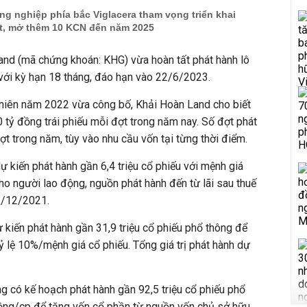
ông nghiệp phía bắc Viglacera tham vọng triển khai
ất, mở thêm 10 KCN đến năm 2025
d (mã chứng khoán: KHG) vừa hoàn tất phát hành lô
g với kỳ hạn 18 tháng, đáo hạn vào 22/6/2023.
niên năm 2022 vừa công bố, Khải Hoàn Land cho biết
 tỷ đồng trái phiếu mỗi đợt trong năm nay. Số đợt phát
ợt trong năm, tùy vào nhu cầu vốn tại từng thời điểm.
kiến phát hành gần 6,4 triệu cổ phiếu với mệnh giá
o người lao động, nguồn phát hành đến từ lãi sau thuế
1/12/2021.
 kiến phát hành gần 31,9 triệu cổ phiếu phổ thông để
ỷ lệ 10%/mệnh giá cổ phiếu. Tổng giá trị phát hành dự
g có kế hoạch phát hành gần 92,5 triệu cổ phiếu phổ
ồng/cp để tăng vốn cổ phần từ nguồn vốn chủ sở hữu,