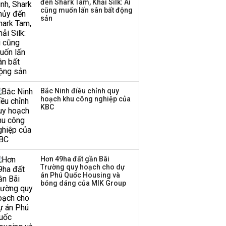
đến Shark Tam, Khải Silk: Ai
triển quỹ hưu trí: Từ tiết
cũng muốn lấn sân bất động
kiệm gia đình thành
sản
nguồn cấp vốn dài hạn
và kinh nghiệm từ
Malaysia
Bắc Ninh điều chỉnh quy
hoạch khu công nghiệp của
KBC
Hơn 49ha đất gần Bãi
Trường quy hoạch cho dự
án Phú Quốc Housing và
bóng dáng của MIK Group