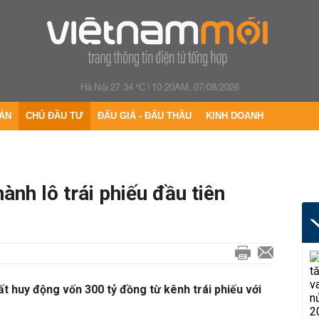
Hà Nội 27.34 °C
|
10:20AM, 07/08/2026
ÁN
CHỦ ĐẦU TƯ
ĐẤU GIÁ - ĐẤU THẦU
KINH DOANH
ành lô trái phiếu đầu tiên
t huy động vốn 300 tỷ đồng từ kênh trái phiếu với