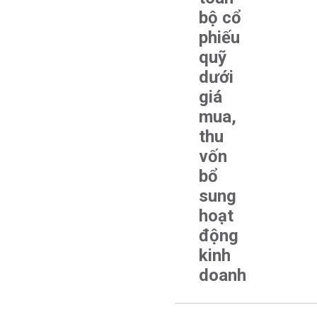
bộ cổ
phiếu
quỹ
dưới
giá
mua,
thu
vốn
bổ
sung
hoạt
động
kinh
doanh