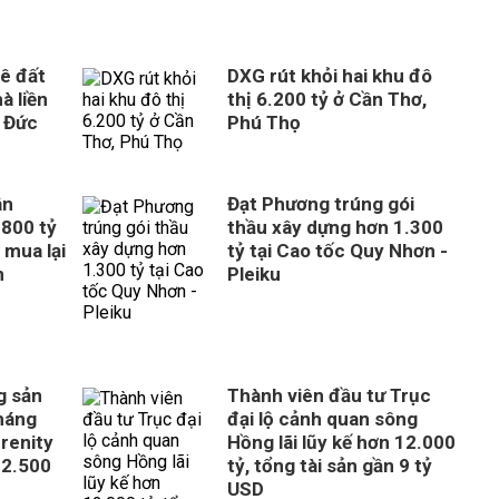
ê đất
DXG rút khỏi hai khu đô
à liền
thị 6.200 tỷ ở Cần Thơ,
 Đức
Phú Thọ
ân
Đạt Phương trúng gói
800 tỷ
thầu xây dựng hơn 1.300
 mua lại
tỷ tại Cao tốc Quy Nhơn -
n
Pleiku
g sản
Thành viên đầu tư Trục
tháng
đại lộ cảnh quan sông
erenity
Hồng lãi lũy kế hơn 12.000
 2.500
tỷ, tổng tài sản gần 9 tỷ
USD