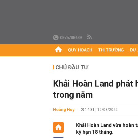
0975798489
QUY HOẠCH
THỊ TRƯỜNG
DỰ 
CHỦ ĐẦU TƯ
Khải Hoàn Land phát h
trong năm
Hoàng Huy
14:31 | 19/03/2022
Khải Hoàn Land vừa hoàn tấ
kỳ hạn 18 tháng.