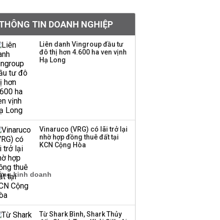
BIDV sắp phát hành
THÔNG TIN DOANH NGHIỆP
gần 500 triệu cổ phiếu,
tăng vốn lên gần
Liên danh Vingroup đầu tư
77.800 tỷ
đô thị hơn 4.600 ha ven vịnh
Hạ Long
Dàn lãnh đạo GenZ nhà
Vingroup,
Techcombank,
VPBank, PC1: Người
nắm 10.000 tỷ đồng cổ
phiếu, người làm chủ
Vinaruco (VRG) có lãi trở lại
tịch ở tuổi 27
nhờ hợp đồng thuê đất tại
KCN Cộng Hòa
Lãnh đạo Vinamilk:
Tăng quy mô đàn bò
thêm 8.000 con, đã
chốt giá nguyên liệu
đến tháng 11
Từ Shark Bình, Shark Thủy
Việt Nam muốn phát