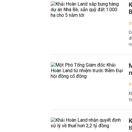
K
B
C
D
đ
n
M
n
C
K
t
K
t