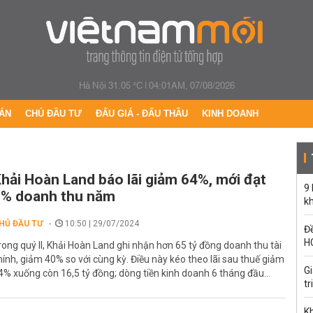
Hà Nội 31.05 °C
|
04:01AM, 07/08/2026
ÁN
CHỦ ĐẦU TƯ
ĐẤU GIÁ - ĐẤU THẦU
KINH DOANH
hải Hoàn Land báo lãi giảm 64%, mới đạt
9
% doanh thu năm
k
HỦ ĐẦU TƯ
10:50 | 29/07/2024
Đề
H
rong quý II, Khải Hoàn Land ghi nhận hơn 65 tỷ đồng doanh thu tài
hính, giảm 40% so với cùng kỳ. Điều này kéo theo lãi sau thuế giảm
G
4% xuống còn 16,5 tỷ đồng; dòng tiền kinh doanh 6 tháng đầu...
tr
Kh