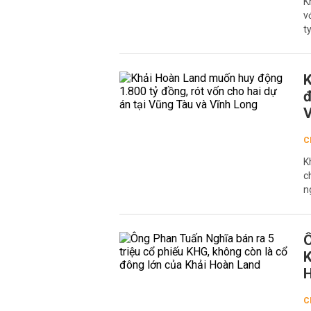
K
v
t
K
đ
V
C
K
c
n
Ô
K
C