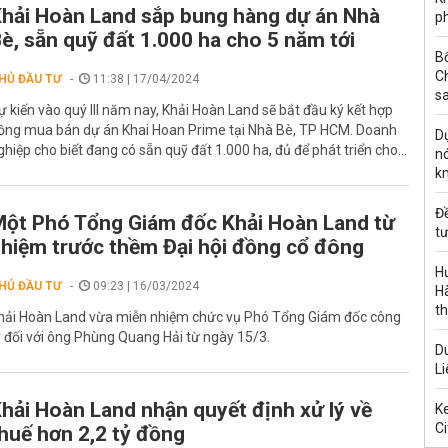
hải Hoàn Land sắp bung hàng dự án Nhà
ph
è, sẵn quỹ đất 1.000 ha cho 5 năm tới
B
C
HỦ ĐẦU TƯ
11:38 | 17/04/2024
s
ự kiến vào quý III năm nay, Khải Hoàn Land sẽ bắt đầu ký kết hợp
ồng mua bán dự án Khai Hoan Prime tại Nhà Bè, TP HCM. Doanh
Dự
ghiệp cho biết đang có sẵn quỹ đất 1.000 ha, đủ để phát triển cho...
nó
k
Đ
ột Phó Tổng Giám đốc Khải Hoàn Land từ
tư
hiệm trước thềm Đại hội đồng cổ đông
H
HỦ ĐẦU TƯ
09:23 | 16/03/2024
Hà
th
hải Hoàn Land vừa miễn nhiệm chức vụ Phó Tổng Giám đốc công
y đối với ông Phùng Quang Hải từ ngày 15/3.
Du
Li
hải Hoàn Land nhận quyết định xử lý về
Ke
Ci
huế hơn 2,2 tỷ đồng