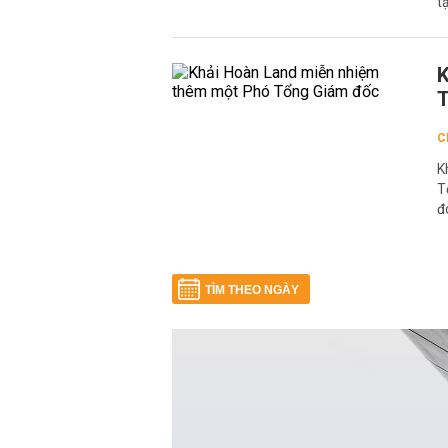
t
K
T
C
K
T
đ
TÌM THEO NGÀY