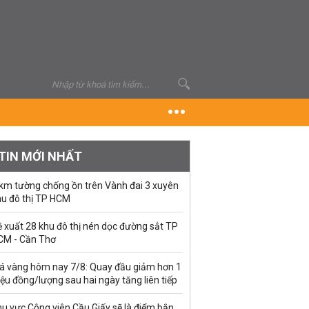
TIN MỚI NHẤT
 km tường chống ồn trên Vành đai 3 xuyên
hu đô thị TP HCM
 xuất 28 khu đô thị nén dọc đường sắt TP
CM - Cần Thơ
iá vàng hôm nay 7/8: Quay đầu giảm hơn 1
iệu đồng/lượng sau hai ngày tăng liên tiếp
u vực Công viên Cầu Giấy sẽ là điểm bắn