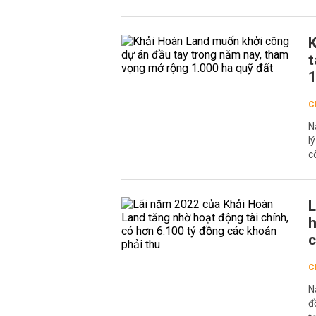
K
t
1
C
N
l
c
L
h
c
C
N
đ