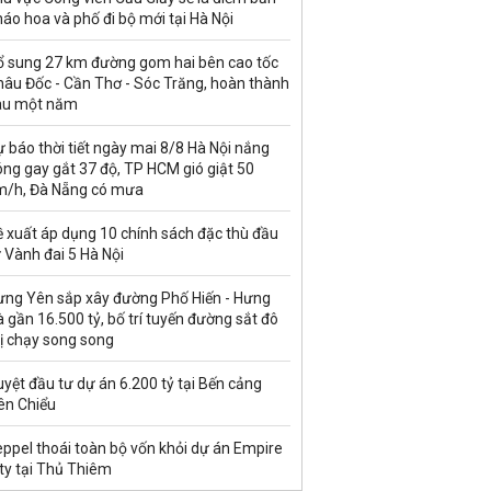
áo hoa và phố đi bộ mới tại Hà Nội
ổ sung 27 km đường gom hai bên cao tốc
hâu Đốc - Cần Thơ - Sóc Trăng, hoàn thành
au một năm
 báo thời tiết ngày mai 8/8 Hà Nội nắng
ng gay gắt 37 độ, TP HCM gió giật 50
m/h, Đà Nẵng có mưa
ề xuất áp dụng 10 chính sách đặc thù đầu
 Vành đai 5 Hà Nội
ưng Yên sắp xây đường Phố Hiến - Hưng
 gần 16.500 tỷ, bố trí tuyến đường sắt đô
ị chạy song song
yệt đầu tư dự án 6.200 tỷ tại Bến cảng
ên Chiểu
ppel thoái toàn bộ vốn khỏi dự án Empire
ty tại Thủ Thiêm