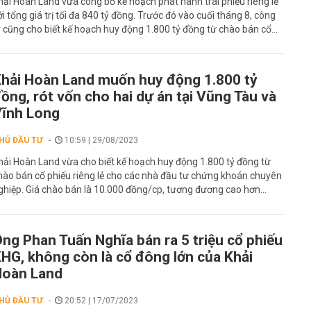
hải Hoàn Land vừa công bố kế hoạch phát hành trái phiếu riêng lẻ
ới tổng giá trị tối đa 840 tỷ đồng. Trước đó vào cuối tháng 8, công
y cũng cho biết kế hoạch huy động 1.800 tỷ đồng từ chào bán cổ...
hải Hoàn Land muốn huy động 1.800 tỷ
ồng, rót vốn cho hai dự án tại Vũng Tàu và
ĩnh Long
HỦ ĐẦU TƯ
10:59 | 29/08/2023
hải Hoàn Land vừa cho biết kế hoạch huy động 1.800 tỷ đồng từ
hào bán cổ phiếu riêng lẻ cho các nhà đầu tư chứng khoán chuyên
ghiệp. Giá chào bán là 10.000 đồng/cp, tương đương cao hơn...
ng Phan Tuấn Nghĩa bán ra 5 triệu cổ phiếu
HG, không còn là cổ đông lớn của Khải
Hoàn Land
HỦ ĐẦU TƯ
20:52 | 17/07/2023