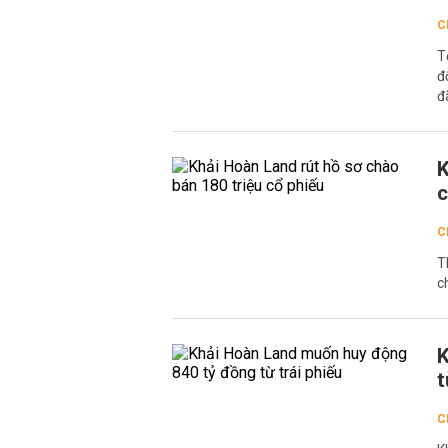
C
T
đ
đ
K
c
C
T
c
K
t
C