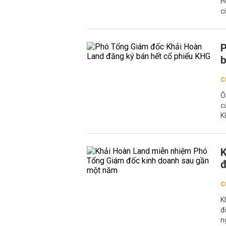
H
c
P
b
C
Ô
c
K
K
đ
C
K
đ
n