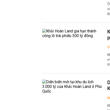
Ô
c
l
K
p
C
K
m
t
D
K
D
K