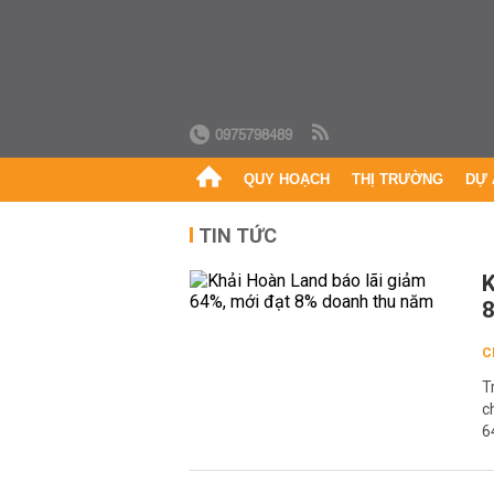
0975798489
QUY HOẠCH
THỊ TRƯỜNG
DỰ 
TIN TỨC
K
8
C
T
c
6