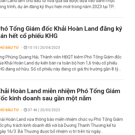
oàn Land làm chủ đầu tư vừa qua đã được đưa vào danh mục
ông trình, dự án đăng ký thực hiện mới trong năm 2023 tại TP...
hó Tổng Giám đốc Khải Hoàn Land đăng ký
án hết cổ phiếu KHG
HỦ ĐẦU TƯ
10:10 | 20/04/2023
ng Phùng Quang Hải, Thành viên HĐQT kiêm Phó Tổng Giám đốc
ủa Khải Hoàn Land dự kiến bán ra toàn bộ hơn 1,6 triệu cổ phiếu
HG đang sở hữu. Số cổ phiếu này đang có giá thị trường gần 8 tỷ...
hải Hoàn Land miễn nhiệm Phó Tổng Giám
ốc kinh doanh sau gần một năm
HỦ ĐẦU TƯ
07:46 | 20/03/2023
hải Hoàn Land vừa thông báo miễn nhiệm chức vụ Phó Tổng Giám
ốc phụ trách kinh doanh đối với bà Dương Thanh Thương kể từ
gày 16/3. Bà Thương được bổ nhiệm vị trí trên từ ngày...