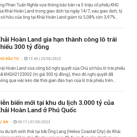
ng Phan Tuấn Nghĩa vừa thông báo bán ra 5 triệu cổ phiếu KHG
ủa Khải Hoàn Land trong giao dịch tại ngày 14/7, sau giao dịch, tỷ
ệ sở hữu của ông tại Khải Hoàn Land giảm từ 5,08% còn 3,97%...
hải Hoàn Land gia hạn thành công lô trái
hiếu 300 tỷ đồng
HỦ ĐẦU TƯ
15:43 | 23/06/2023
hải Hoàn Land vừa công bố nghị quyết của Chủ sở hữu lô trái phiếu
ã KHGH2123002 (trị giá 300 tỷ đồng), theo đó nghị quyết đã
hông qua việc kéo dài thời gian đáo hạn của lô trái phiếu trên...
iễn biến mới tại khu du lịch 3.000 tỷ của
hải Hoàn Land ở Phú Quốc
Ự ÁN
09:17 | 07/05/2023
hu du lịch sinh thái tại bãi Ông Lang (Helios Coastal City) do Khải